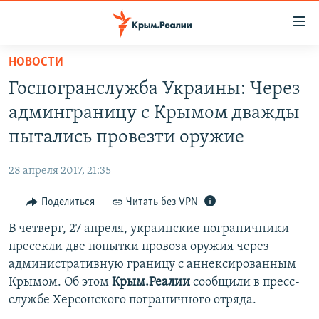
Доступность
ссылки
Вернуться
НОВОСТИ
к
НОВОСТИ
Госпогранслужба Украины: Через
основному
СПЕЦПРОЕКТЫ
содержанию
админграницу с Крымом дважды
ВОДА
Вернутся
ГРУЗ 200
пытались провезти оружие
к
ИСТОРИЯ
КАРТА ВОЕННЫХ ОБЪЕКТОВ КРЫМА
главной
28 апреля 2017, 21:35
ЕЩЕ
11 ЛЕТ ОККУПАЦИИ КРЫМА. 11 ИСТОРИЙ СОПРОТИВЛЕНИЯ
навигации
Вернутся
Поделиться
Читать без VPN
РАДІО СВОБОДА
ИНТЕРАКТИВ
к
В четверг, 27 апреля, украинские пограничники
КАК ОБОЙТИ БЛОКИРОВКУ
ИНФОГРАФИКА
поиску
пресекли две попытки провоза оружия через
ТЕЛЕПРОЕКТ КРЫМ.РЕАЛИИ
административную границу с аннексированным
Українською
Крымом. Об этом
Крым.Реалии
сообщили в пресс-
СОВЕТЫ ПРАВОЗАЩИТНИКОВ
Qırımtatar
службе Херсонского пограничного отряда.
ПРОПАВШИЕ БЕЗ ВЕСТИ