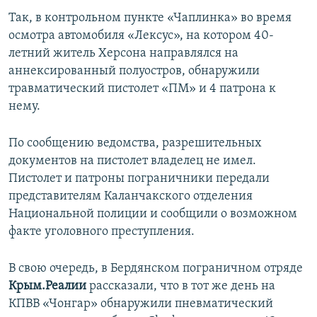
ПРИСОЕДИНЯЙТЕСЬ!
ПОБЕДИТЕЛЕЙ НЕ СУДЯТ?
Так, в контрольном пункте «Чаплинка» во время
осмотра автомобиля «Лексус», на котором 40-
КРЫМ.НЕПОКОРЕННЫЙ
летний житель Херсона направлялся на
ELIFBE
аннексированный полуостров, обнаружили
травматический пистолет «ПМ» и 4 патрона к
УКРАИНСКАЯ ПРОБЛЕМА КРЫМА
нему.
Все сайты RFE/RL
По сообщению ведомства, разрешительных
документов на пистолет владелец не имел.
Пистолет и патроны пограничники передали
представителям Каланчакского отделения
Национальной полиции и сообщили о возможном
факте уголовного преступления.
В свою очередь, в Бердянском пограничном отряде
Крым.Реалии
рассказали, что в тот же день на
КПВВ «Чонгар» обнаружили пневматический