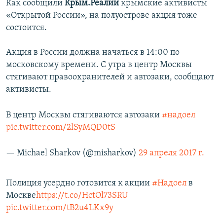
Как сообщили
Крым.Реалии
крымские активисты
«Открытой России», на полуострове акция тоже
состоится.
Акция в России должна начаться в 14:00 по
московскому времени. С утра в центр Москвы
стягивают правоохранителей и автозаки, сообщают
активисты.
В центр Москвы стягиваются автозаки
#надоел
pic.twitter.com/2lSyMQD0tS
— Michael Sharkov (@misharkov)
29 апреля 2017 г.
Полиция усердно готовится к акции
#Надоел
в
Москве
https://t.co/HctOl73SRU
pic.twitter.com/tB2u4LKx9y