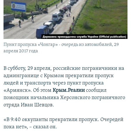
ПРИСОЕДИНЯЙТЕСЬ!
ПОБЕДИТЕЛЕЙ НЕ СУДЯТ?
КРЫМ.НЕПОКОРЕННЫЙ
ELIFBE
УКРАИНСКАЯ ПРОБЛЕМА КРЫМА
Все сайты RFE/RL
Пункт пропуска «Чонгар» - очередь из автомобилей, 29
апреля 2017 года
В субботу, 29 апреля, российские пограничники на
админгранице с Крымом прекратили пропуск
людей и транспорта через пункт пропуска
«Армянск». Об этом
Крым.Реалии
сообщил
помощник начальника Херсонского пограничного
отряда Иван Шевцов.
«В 9:40 оккупанты прекратили пропуск. Очередей
пока нет», – сказал он.