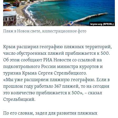
ПРИСОЕДИНЯЙТЕСЬ!
ПОБЕДИТЕЛЕЙ НЕ СУДЯТ?
КРЫМ.НЕПОКОРЕННЫЙ
ELIFBE
Пляж в Новом свете, иллюстрационное фото
УКРАИНСКАЯ ПРОБЛЕМА КРЫМА
Все сайты RFE/RL
Крым расширил географию пляжных территорий,
число обустроенных пляжей приближается к 500.
Об этом сообщают РИА Новости со ссылкой на
подконтрольного России министра курортов и
туризма Крыма Сергея Стрельбицкого.
«Мы уже расширяем пляжную географию. Если в
прошлом году работало 367 пляжей, то на сегодня
это количество приближается к 500», – сказал
Стрельбицкий.
По его словам, задел для развития пляжных