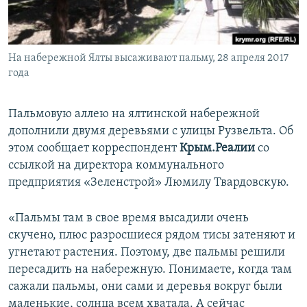
ПРИСОЕДИНЯЙТЕСЬ!
ПОБЕДИТЕЛЕЙ НЕ СУДЯТ?
КРЫМ.НЕПОКОРЕННЫЙ
На набережной Ялты высаживают пальму, 28 апреля 2017
ELIFBE
года
УКРАИНСКАЯ ПРОБЛЕМА КРЫМА
Все сайты RFE/RL
Пальмовую аллею на ялтинской набережной
дополнили двумя деревьями с улицы Рузвельта. Об
этом сообщает корреспондент
Крым.Реалии
со
ссылкой на директора коммунального
предприятия «Зеленстрой» Люмилу Твардовскую.
«Пальмы там в свое время высадили очень
скучено, плюс разросшиеся рядом тисы затеняют и
угнетают растения. Поэтому, две пальмы решили
пересадить на набережную. Понимаете, когда там
сажали пальмы, они сами и деревья вокруг были
маленькие, солнца всем хватала. А сейчас