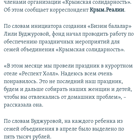
членами организации «Крымская солидарность».
ПРИСОЕДИНЯЙТЕСЬ!
ПОБЕДИТЕЛЕЙ НЕ СУДЯТ?
Об этом сообщает корреспондент
Крым.Реалии
.
КРЫМ.НЕПОКОРЕННЫЙ
По словам инициатора создания «Бизим балалар»
ELIFBE
Лили Буджуровой, фонд начал проводить работу по
УКРАИНСКАЯ ПРОБЛЕМА КРЫМА
обеспечению праздничных мероприятий для
Все сайты RFE/RL
семей объединения «Крымская солидарность».
«В этом месяце мы провели праздник в курортном
отеле «Респект Холл». Надеюсь всем очень
понравилось. Это не последний наш праздник,
будем и дальше собирать наших женщин и детей,
чтобы вы отвлекались от домашних проблем», –
рассказала она.
По словам Буджуровой, на каждого ребенка из
семей объединения в апреле было выделено по
пять тысяч рублей.