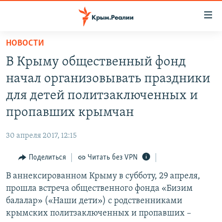
Доступность
ссылки
Вернуться
НОВОСТИ
к
НОВОСТИ
В Крыму общественный фонд
основному
СПЕЦПРОЕКТЫ
содержанию
начал организовывать праздники
ВОДА
Вернутся
ГРУЗ 200
для детей политзаключенных и
к
ИСТОРИЯ
КАРТА ВОЕННЫХ ОБЪЕКТОВ КРЫМА
пропавших крымчан
главной
ЕЩЕ
11 ЛЕТ ОККУПАЦИИ КРЫМА. 11 ИСТОРИЙ СОПРОТИВЛЕНИЯ
навигации
30 апреля 2017, 12:15
Вернутся
РАДІО СВОБОДА
ИНТЕРАКТИВ
к
Поделиться
Читать без VPN
КАК ОБОЙТИ БЛОКИРОВКУ
ИНФОГРАФИКА
поиску
В аннексированном Крыму в субботу, 29 апреля,
ТЕЛЕПРОЕКТ КРЫМ.РЕАЛИИ
Українською
прошла встреча общественного фонда «Бизим
СОВЕТЫ ПРАВОЗАЩИТНИКОВ
балалар» («Наши дети») с родственниками
Qırımtatar
крымских политзаключенных и пропавших –
ПРОПАВШИЕ БЕЗ ВЕСТИ