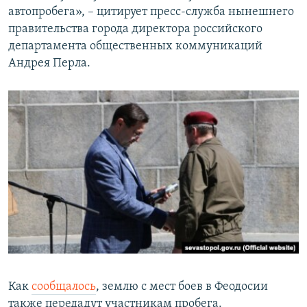
автопробега», – цитирует пресс-служба нынешнего
правительства города директора российского
департамента общественных коммуникаций
Андрея Перла.
Как
сообщалось
, землю с мест боев в Феодосии
также передадут участникам пробега.