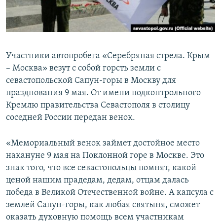
ПРИСОЕДИНЯЙТЕСЬ!
ПОБЕДИТЕЛЕЙ НЕ СУДЯТ?
КРЫМ.НЕПОКОРЕННЫЙ
ELIFBE
Участники автопробега «Серебряная стрела. Крым
УКРАИНСКАЯ ПРОБЛЕМА КРЫМА
– Москва» везут с собой горсть земли с
Все сайты RFE/RL
севастопольской Сапун-горы в Москву для
празднования 9 мая. От имени подконтрольного
Кремлю правительства Севастополя в столицу
соседней России передан венок.
«Мемориальный венок займет достойное место
накануне 9 мая на Поклонной горе в Москве. Это
знак того, что все севастопольцы помнят, какой
ценой нашим прадедам, дедам, отцам далась
победа в Великой Отечественной войне. А капсула с
землей Сапун-горы, как любая святыня, сможет
оказать духовную помощь всем участникам