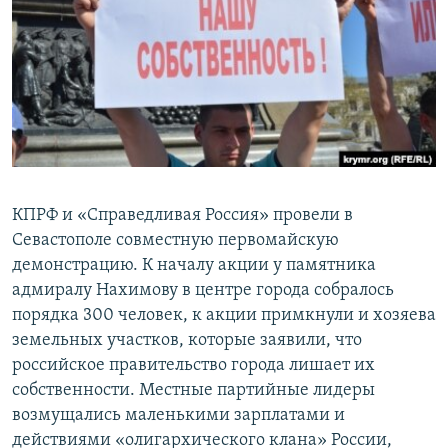
ПРИСОЕДИНЯЙТЕСЬ!
ПОБЕДИТЕЛЕЙ НЕ СУДЯТ?
КРЫМ.НЕПОКОРЕННЫЙ
ELIFBE
УКРАИНСКАЯ ПРОБЛЕМА КРЫМА
Все сайты RFE/RL
КПРФ и «Справедливая Россия» провели в
Севастополе совместную первомайскую
демонстрацию. К началу акции у памятника
адмиралу Нахимову в центре города собралось
порядка 300 человек, к акции примкнули и хозяева
земельных участков, которые заявили, что
российское правительство города лишает их
собственности. Местные партийные лидеры
возмущались маленькими зарплатами и
действиями «олигархического клана» России,