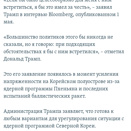
«Если бы было целесообразно для меня с ним
ПРИСОЕДИНЯЙТЕСЬ!
ПОБЕДИТЕЛЕЙ НЕ СУДЯТ?
встретиться, я бы это имел за честь», – заявил
Трамп в интервью Bloomberg, опубликованном 1
КРЫМ.НЕПОКОРЕННЫЙ
мая.
ELIFBE
«Большинство политиков этого бы никогда не
УКРАИНСКАЯ ПРОБЛЕМА КРЫМА
сказали, но я говорю: при подходящих
Все сайты RFE/RL
обстоятельствах я бы с ним встретился», – отметил
Дональд Трамп.
Это его заявление появилось в момент усиления
напряженности на Корейском полуострове из-за
ядерной программы Пхеньяна и последних
испытаний баллистических ракет.
Администрация Трампа заявляет, что готова к
любым вариантам для урегулирования ситуации с
ядерной программой Северной Кореи.