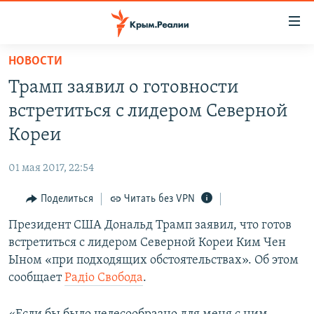
Доступность
ссылки
Вернуться
НОВОСТИ
к
НОВОСТИ
Трамп заявил о готовности
основному
СПЕЦПРОЕКТЫ
содержанию
встретиться с лидером Северной
ВОДА
Вернутся
ГРУЗ 200
Кореи
к
ИСТОРИЯ
КАРТА ВОЕННЫХ ОБЪЕКТОВ КРЫМА
главной
01 мая 2017, 22:54
ЕЩЕ
11 ЛЕТ ОККУПАЦИИ КРЫМА. 11 ИСТОРИЙ СОПРОТИВЛЕНИЯ
навигации
Вернутся
Поделиться
Читать без VPN
РАДІО СВОБОДА
ИНТЕРАКТИВ
к
Президент США Дональд Трамп заявил, что готов
КАК ОБОЙТИ БЛОКИРОВКУ
ИНФОГРАФИКА
поиску
встретиться с лидером Северной Кореи Ким Чен
ТЕЛЕПРОЕКТ КРЫМ.РЕАЛИИ
Ыном «при подходящих обстоятельствах». Об этом
Українською
сообщает
Радіо Свобода
.
СОВЕТЫ ПРАВОЗАЩИТНИКОВ
Qırımtatar
ПРОПАВШИЕ БЕЗ ВЕСТИ