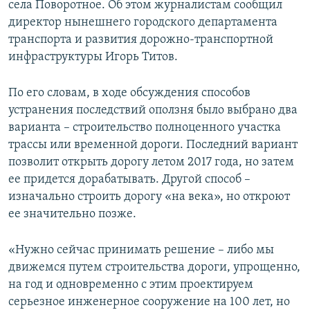
села Поворотное. Об этом журналистам сообщил
ПРИСОЕДИНЯЙТЕСЬ!
ПОБЕДИТЕЛЕЙ НЕ СУДЯТ?
директор нынешнего городского департамента
КРЫМ.НЕПОКОРЕННЫЙ
транспорта и развития дорожно-транспортной
инфраструктуры Игорь Титов.
ELIFBE
УКРАИНСКАЯ ПРОБЛЕМА КРЫМА
По его словам, в ходе обсуждения способов
Все сайты RFE/RL
устранения последствий оползня было выбрано два
варианта – строительство полноценного участка
трассы или временной дороги. Последний вариант
позволит открыть дорогу летом 2017 года, но затем
ее придется дорабатывать. Другой способ –
изначально строить дорогу «на века», но откроют
ее значительно позже.
«Нужно сейчас принимать решение – либо мы
движемся путем строительства дороги, упрощенно,
на год и одновременно с этим проектируем
серьезное инженерное сооружение на 100 лет, но