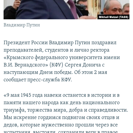
ПРИСОЕДИНЯЙТЕСЬ!
ПОБЕДИТЕЛЕЙ НЕ СУДЯТ?
КРЫМ.НЕПОКОРЕННЫЙ
Владимир Путин
ELIFBE
УКРАИНСКАЯ ПРОБЛЕМА КРЫМА
Президент России Владимир Путин поздравил
Все сайты RFE/RL
преподавателей, студентов и лично ректора
«Крымского федерального университета имени
В.И. Вернадского» (КФУ) Сергея Донича с
наступающим Днем победы. Об этом 2 мая
сообщает пресс-служба КФУ.
«9 мая 1945 года навеки останется в истории и в
памяти нашего народа как день национального
триумфа, торжества мира, добра и справедливости.
Мы искренне гордимся подвигом своих отцов и
дедов, которые мужественно прошли через все
испытания, выстояли, сохранили веру в правое