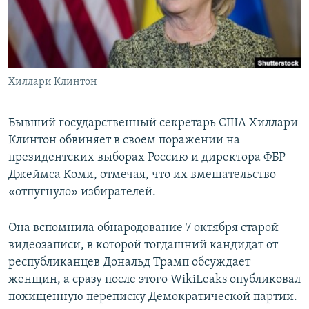
ПРИСОЕДИНЯЙТЕСЬ!
ПОБЕДИТЕЛЕЙ НЕ СУДЯТ?
КРЫМ.НЕПОКОРЕННЫЙ
ELIFBE
Хиллари Клинтон
УКРАИНСКАЯ ПРОБЛЕМА КРЫМА
Все сайты RFE/RL
Бывший государственный секретарь США Хиллари
Клинтон обвиняет в своем поражении на
президентских выборах Россию и директора ФБР
Джеймса Коми, отмечая, что их вмешательство
«отпугнуло» избирателей.
Она вспомнила обнародование 7 октября старой
видеозаписи, в которой тогдашний кандидат от
республиканцев Дональд Трамп обсуждает
женщин, а сразу после этого WikiLeaks опубликовал
похищенную переписку Демократической партии.