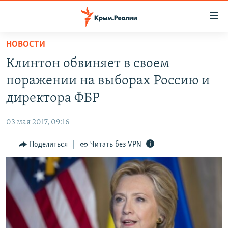
Доступность
ссылки
Вернуться
НОВОСТИ
к
НОВОСТИ
Клинтон обвиняет в своем
основному
СПЕЦПРОЕКТЫ
содержанию
поражении на выборах Россию и
ВОДА
Вернутся
ГРУЗ 200
директора ФБР
к
ИСТОРИЯ
КАРТА ВОЕННЫХ ОБЪЕКТОВ КРЫМА
главной
03 мая 2017, 09:16
ЕЩЕ
11 ЛЕТ ОККУПАЦИИ КРЫМА. 11 ИСТОРИЙ СОПРОТИВЛЕНИЯ
навигации
Вернутся
Поделиться
Читать без VPN
РАДІО СВОБОДА
ИНТЕРАКТИВ
к
КАК ОБОЙТИ БЛОКИРОВКУ
ИНФОГРАФИКА
поиску
ТЕЛЕПРОЕКТ КРЫМ.РЕАЛИИ
Українською
СОВЕТЫ ПРАВОЗАЩИТНИКОВ
Qırımtatar
ПРОПАВШИЕ БЕЗ ВЕСТИ