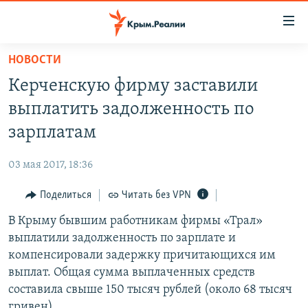
Доступность
ссылки
Вернуться
НОВОСТИ
к
НОВОСТИ
Керченскую фирму заставили
основному
СПЕЦПРОЕКТЫ
содержанию
выплатить задолженность по
ВОДА
Вернутся
ГРУЗ 200
зарплатам
к
ИСТОРИЯ
КАРТА ВОЕННЫХ ОБЪЕКТОВ КРЫМА
главной
03 мая 2017, 18:36
ЕЩЕ
11 ЛЕТ ОККУПАЦИИ КРЫМА. 11 ИСТОРИЙ СОПРОТИВЛЕНИЯ
навигации
Вернутся
Поделиться
Читать без VPN
РАДІО СВОБОДА
ИНТЕРАКТИВ
к
В Крыму бывшим работникам фирмы «Трал»
КАК ОБОЙТИ БЛОКИРОВКУ
ИНФОГРАФИКА
поиску
выплатили задолженность по зарплате и
ТЕЛЕПРОЕКТ КРЫМ.РЕАЛИИ
компенсировали задержку причитающихся им
Українською
выплат. Общая сумма выплаченных средств
СОВЕТЫ ПРАВОЗАЩИТНИКОВ
Qırımtatar
составила свыше 150 тысяч рублей (около 68 тысяч
ПРОПАВШИЕ БЕЗ ВЕСТИ
гривен).