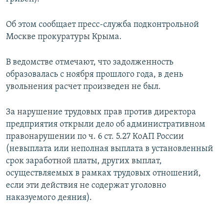
ПРИСОЕДИНЯЙТЕСЬ!
ПОБЕДИТЕЛЕЙ НЕ СУДЯТ?
Об этом сообщает пресс-служба подконтрольной
КРЫМ.НЕПОКОРЕННЫЙ
Москве прокуратуры Крыма.
ELIFBE
В ведомстве отмечают, что задолженность
УКРАИНСКАЯ ПРОБЛЕМА КРЫМА
образовалась с ноября прошлого года, в день
Все сайты RFE/RL
увольнения расчет произведен не был.
За нарушение трудовых прав против директора
предприятия открыли дело об административном
правонарушении по ч. 6 ст. 5.27 КоАП России
(невыплата или неполная выплата в установленный
срок заработной платы, других выплат,
осуществляемых в рамках трудовых отношений,
если эти действия не содержат уголовно
наказуемого деяния).