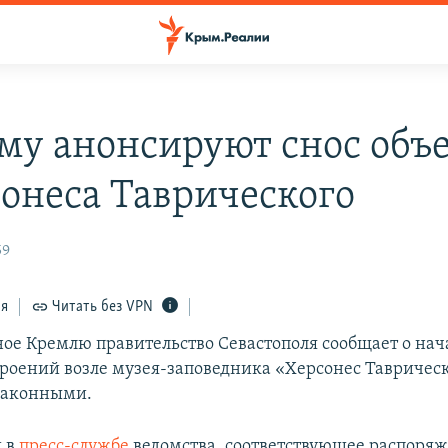
му анонсируют снос объ
сонеса Таврического
59
ся
Читать без VPN
ое Кремлю правительство Севастополя сообщает о нач
роений возле музея-заповедника «Херсонес Тавричес
законными.
и в
пресс-службе
ведомства, соответствующее распоря