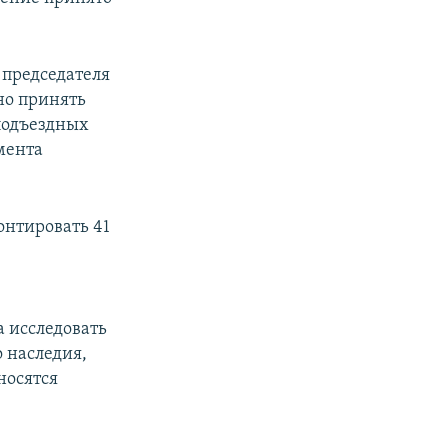
 председателя
но принять
подъездных
мента
онтировать 41
 исследовать
 наследия,
носятся