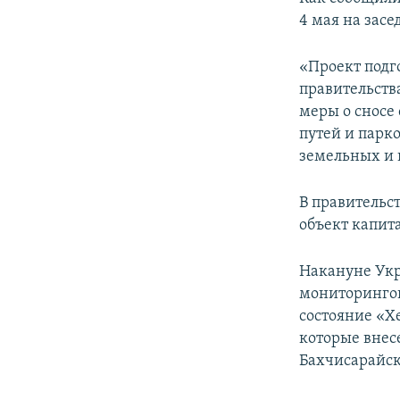
ПОБЕДИТЕЛЕЙ НЕ СУДЯТ?
4 мая на засе
КРЫМ.НЕПОКОРЕННЫЙ
«Проект подг
ELIFBE
правительств
УКРАИНСКАЯ ПРОБЛЕМА КРЫМА
меры о сносе
путей и парк
земельных и
В правительс
объект капита
Накануне Ук
мониторинго
состояние «Х
которые внес
Бахчисарайск