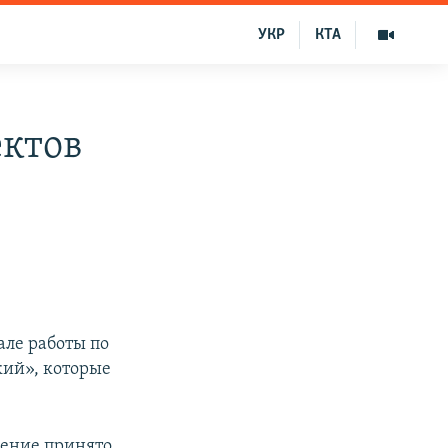
УКР
КТА
ектов
але работы по
кий», которые
жение принято