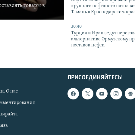
ставлять товары в
крупного нефтяного пятна во
Тамань в Краснодарском кра
20:40
Турция и Ирак ведут перегов
альтернативе Ормузскому пр
поставок нефти
ПРИСОЕДИНЯЙТЕСЬ!
и. О нас
омментирования
опирайта
вязь