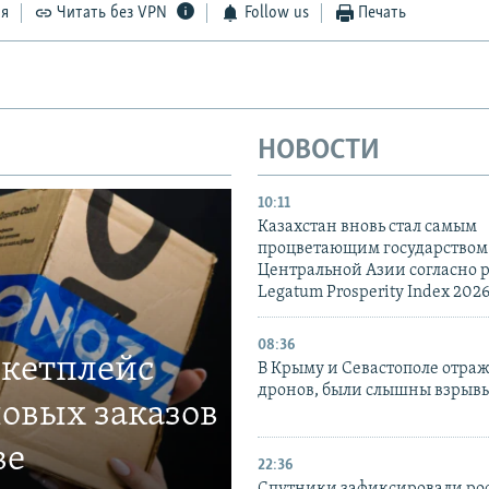
ся
Читать без VPN
Follow us
Печать
НОВОСТИ
10:11
Казахстан вновь стал самым
процветающим государством
Центральной Азии согласно 
Legatum Prosperity Index 202
08:36
ркетплейс
В Крыму и Севастополе отраж
дронов, были слышны взрыв
овых заказов
ве
22:36
Спутники зафиксировали ро