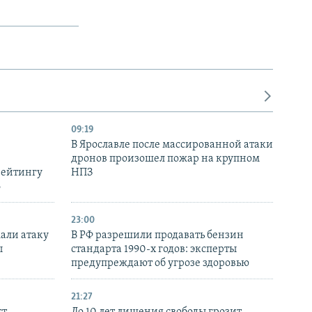
09:19
В Ярославле после массированной атаки
дронов произошел пожар на крупном
рейтингу
НПЗ
6
23:00
али атаку
В РФ разрешили продавать бензин
ы
стандарта 1990-х годов: эксперты
предупреждают об угрозе здоровью
21:27
ст
До 10 лет лишения свободы грозит