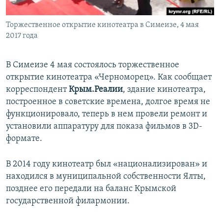
ПРИСОЕДИНЯЙТЕСЬ!
ПОБЕДИТЕЛЕЙ НЕ СУДЯТ?
Торжественное открытие кинотеатра в Симеизе, 4 мая
КРЫМ.НЕПОКОРЕННЫЙ
2017 года
ELIFBE
УКРАИНСКАЯ ПРОБЛЕМА КРЫМА
В Симеизе 4 мая состоялось торжественное
Все сайты RFE/RL
открытие кинотеатра «Черноморец». Как сообщает
корреспондент
Крым.Реалии
, здание кинотеатра,
построенное в советские времена, долгое время не
функционировало, теперь в нем провели ремонт и
установили аппаратуру для показа фильмов в 3D-
формате.
В 2014 году кинотеатр был «национализирован» и
находился в муниципальной собственности Ялты,
позднее его передали на баланс Крымской
государственной филармонии.