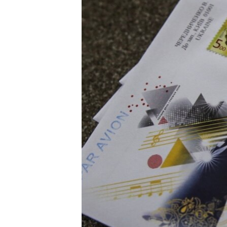
ПОБЕДИТЕЛЕЙ НЕ СУДЯТ?
КРЫМ.НЕПОКОРЕННЫЙ
ELIFBE
УКРАИНСКАЯ ПРОБЛЕМА КРЫМА