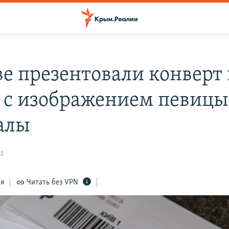
ве презентовали конверт
 с изображением певицы
алы
41
ся
Читать без VPN