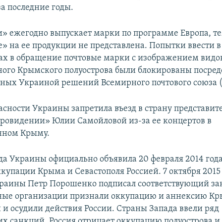
за последние годы.
и» ежегодно выпускает марки по программе Европа, т
» на ее продукции не представлена. Попытки ввести в
дах в обращение почтовые марки с изображением видо
ого Крымского полуострова были блокированы посред
ных Украиной решений Всемирного почтового союза 
асности Украины запретила въезд в страну представит
вровидении» Юлии Самойловой из-за ее концертов в
нном Крыму.
да Украины официально объявила 20 февраля 2014 год
купации Крыма и Севастополя Россией. 7 октября 2015
раины Петр Порошенко подписал соответствующий за
ые организации признали оккупацию и аннексию К
и осудили действия России. Страны Запада ввели ряд
х санкций. Россия отрицает оккупацию полуострова и 