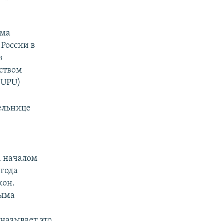
ема
 России в
в
ством
(UPU)
ельнице
а началом
 года
кон.
рыма
называет это