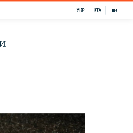
УКР
КТА
 и