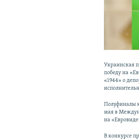
Украинская 
победу на «Е
«1944» о деп
исполнительни
Полуфиналы ко
мая в Междун
на «Евровиден
В конкурсе п