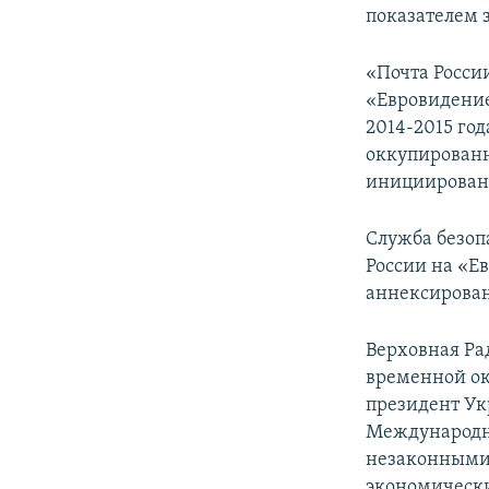
показателем 
«Почта Росси
«Евровидение
2014-2015 го
оккупированн
инициирован
Служба безоп
России на «Е
аннексирова
Верховная Ра
временной ок
президент Ук
Международн
незаконными 
экономически