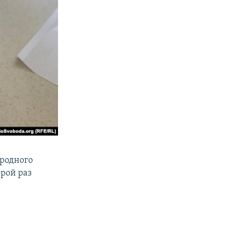
родного
орой раз