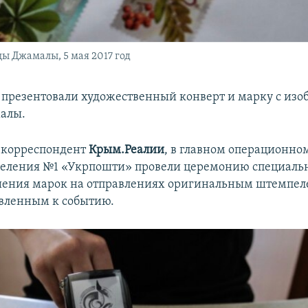
ы Джамалы, 5 мая 2017 год
я презентовали художественный конверт и марку с из
алы.
 корреспондент
Крым.Реалии
, в главном операционно
деления №1 «Укрпошти» провели церемонию специаль
ашения марок на отправлениях оригинальным штемпе
овленным к событию.