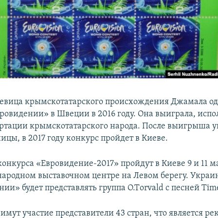
певица крымскотатарского происхождения Джамала о
вровидении» в Швеции в 2016 году. Она выиграла, исп
ортации крымскотатарского народа. После выигрыша 
цы, в 2017 году конкурс пройдет в Киеве.
нкурса «Евровидение-2017» пройдут в Киеве 9 и 11 ма
ародном выставочном центре на Левом берегу. Украин
ии» будет представлять группа О.Тorvald с песней Tim
римут участие представители 43 стран, что является р