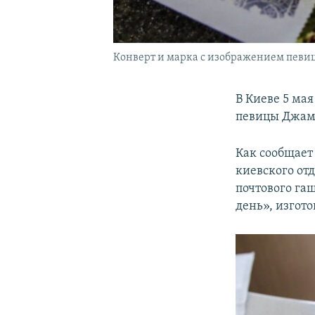
Конверт и марка с изображением певиц
В Киеве 5 ма
певицы Джам
Как сообщает
киевского от
почтового г
день», изгот