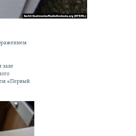
ображением
м зале
ного
лем «Первый