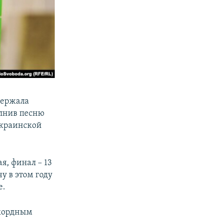
держала
олнив песню
украинской
я, финал – 13
у в этом году
e.
екордным