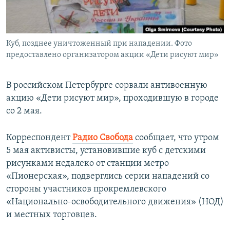
ПРИСОЕДИНЯЙТЕСЬ!
ПОБЕДИТЕЛЕЙ НЕ СУДЯТ?
КРЫМ.НЕПОКОРЕННЫЙ
Куб, позднее уничтоженный при нападении. Фото
ELIFBE
предоставлено организатором акции «Дети рисуют мир»
УКРАИНСКАЯ ПРОБЛЕМА КРЫМА
Все сайты RFE/RL
В российском Петербурге сорвали антивоенную
акцию «Дети рисуют мир», проходившую в городе
со 2 мая.
Корреспондент
Радио Свобода
сообщает, что утром
5 мая активисты, установившие куб с детскими
рисунками недалеко от станции метро
«Пионерская», подверглись серии нападений со
стороны участников прокремлевского
«Национально-освободительного движения» (НОД)
и местных торговцев.