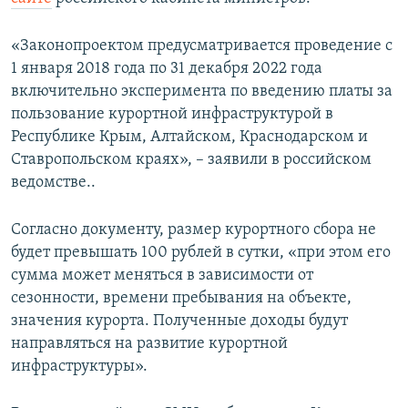
ПРИСОЕДИНЯЙТЕСЬ!
ПОБЕДИТЕЛЕЙ НЕ СУДЯТ?
«Законопроектом предусматривается проведение с
КРЫМ.НЕПОКОРЕННЫЙ
1 января 2018 года по 31 декабря 2022 года
ELIFBE
включительно эксперимента по введению платы за
пользование курортной инфраструктурой в
УКРАИНСКАЯ ПРОБЛЕМА КРЫМА
Республике Крым, Алтайском, Краснодарском и
Все сайты RFE/RL
Ставропольском краях», – заявили в российском
ведомстве..
Согласно документу, размер курортного сбора не
будет превышать 100 рублей в сутки, «при этом его
сумма может меняться в зависимости от
сезонности, времени пребывания на объекте,
значения курорта. Полученные доходы будут
направляться на развитие курортной
инфраструктуры».