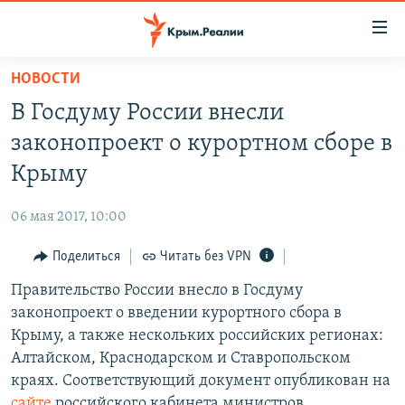
Доступность
ссылки
Вернуться
НОВОСТИ
к
НОВОСТИ
В Госдуму России внесли
основному
СПЕЦПРОЕКТЫ
содержанию
законопроект о курортном сборе в
ВОДА
Вернутся
ГРУЗ 200
Крыму
к
ИСТОРИЯ
КАРТА ВОЕННЫХ ОБЪЕКТОВ КРЫМА
главной
06 мая 2017, 10:00
ЕЩЕ
11 ЛЕТ ОККУПАЦИИ КРЫМА. 11 ИСТОРИЙ СОПРОТИВЛЕНИЯ
навигации
Вернутся
Поделиться
Читать без VPN
РАДІО СВОБОДА
ИНТЕРАКТИВ
к
Правительство России внесло в Госдуму
КАК ОБОЙТИ БЛОКИРОВКУ
ИНФОГРАФИКА
поиску
законопроект о введении курортного сбора в
ТЕЛЕПРОЕКТ КРЫМ.РЕАЛИИ
Крыму, а также нескольких российских регионах:
Українською
Алтайском, Краснодарском и Ставропольском
СОВЕТЫ ПРАВОЗАЩИТНИКОВ
Qırımtatar
краях. Соответствующий документ опубликован на
ПРОПАВШИЕ БЕЗ ВЕСТИ
сайте
российского кабинета министров.