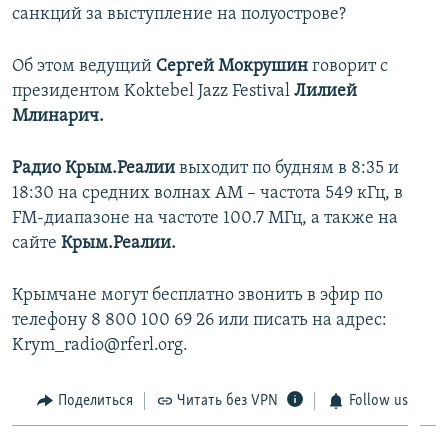
санкций за выступление на полуострове?
ПРИСОЕДИНЯЙТЕСЬ!
ПОБЕДИТЕЛЕЙ НЕ СУДЯТ?
КРЫМ.НЕПОКОРЕННЫЙ
Об этом ведущий
Сергей Мокрушин
говорит с
президентом Koktebel Jazz Festival
Лилией
ELIFBE
Млинарич.
УКРАИНСКАЯ ПРОБЛЕМА КРЫМА
Все сайты RFE/RL
Радио Крым.Реалии
выходит по будням в 8:35 и
18:30 на средних волнах АМ – частота 549 кГц, в
FM-диапазоне на частоте 100.7 МГц, а также на
сайте
Крым.Реалии.
Крымчане могут бесплатно звонить в эфир по
телефону 8 800 100 69 26 или писать на адрес:
Krym_radio@rferl.org.
Поделиться
Читать без VPN
Follow us