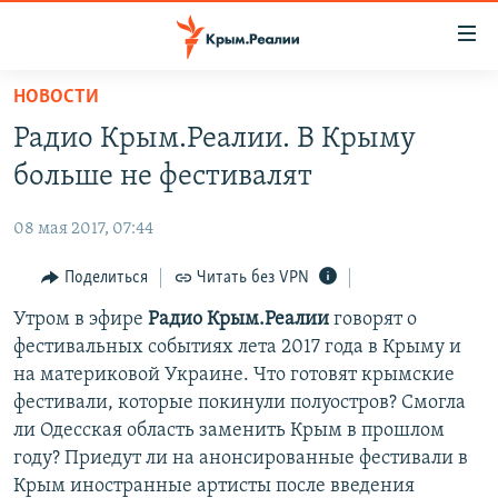
Доступность
ссылки
Вернуться
НОВОСТИ
к
НОВОСТИ
Радио Крым.Реалии. В Крыму
основному
СПЕЦПРОЕКТЫ
содержанию
больше не фестивалят
ВОДА
Вернутся
ГРУЗ 200
к
08 мая 2017, 07:44
ИСТОРИЯ
КАРТА ВОЕННЫХ ОБЪЕКТОВ КРЫМА
главной
ЕЩЕ
Поделиться
Читать без VPN
11 ЛЕТ ОККУПАЦИИ КРЫМА. 11 ИСТОРИЙ СОПРОТИВЛЕНИЯ
навигации
Вернутся
РАДІО СВОБОДА
Утром в эфире
Радио Крым.Реалии
говорят о
ИНТЕРАКТИВ
к
фестивальных событиях лета 2017 года в Крыму и
КАК ОБОЙТИ БЛОКИРОВКУ
ИНФОГРАФИКА
поиску
на материковой Украине. Что готовят крымские
ТЕЛЕПРОЕКТ КРЫМ.РЕАЛИИ
фестивали, которые покинули полуостров? Смогла
Українською
ли Одесская область заменить Крым в прошлом
СОВЕТЫ ПРАВОЗАЩИТНИКОВ
Qırımtatar
году? Приедут ли на анонсированные фестивали в
ПРОПАВШИЕ БЕЗ ВЕСТИ
Крым иностранные артисты после введения