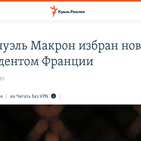
уэль Макрон избран но
дентом Франции
57
ся
Читать без VPN