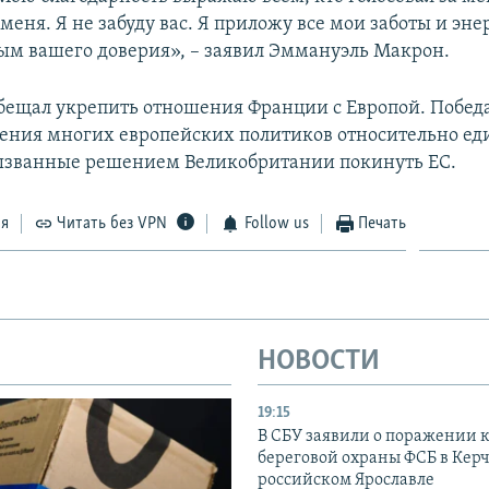
еня. Я не забуду вас. Я приложу все мои заботы и эне
ым вашего доверия», – заявил Эммануэль Макрон.
бещал укрепить отношения Франции с Европой. Побед
сения многих европейских политиков относительно ед
ызванные решением Великобритании покинуть ЕС.
ся
Читать без VPN
Follow us
Печать
НОВОСТИ
19:15
В СБУ заявили о поражении 
береговой охраны ФСБ в Керч
российском Ярославле