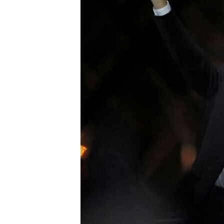
ПОБЕДИТЕЛЕЙ НЕ СУДЯТ?
КРЫМ.НЕПОКОРЕННЫЙ
ELIFBE
УКРАИНСКАЯ ПРОБЛЕМА КРЫМА