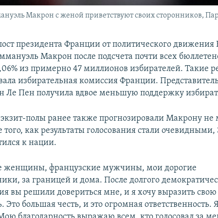
уэль Макрон с женой приветствуют своих сторонников, Париж
пост президента Франции от политического движения 
Эммануэль Макрон после подсчета почти всех бюллете
,06% из примерно 47 миллионов избирателей. Такие р
вала избирательная комиссия Франции. Представител
 Ле Пен получила вдвое меньшую поддержку избират
 экзит-полы ранее также прогнозировали Макрону не 
е того, как результаты голосования стали очевидными,
тился к нации.
е женщины, французские мужчины, мои дорогие
ники, за границей и дома. После долгого демократиче
ия вы решили довериться мне, и я хочу выразить свою
. Это большая честь, и это огромная ответственность. Я
 Мою благодарность выражаю всем, кто голосовал за ме