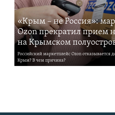
«Крым – не Россия»: ма
Ozon прекратил прием н
на Крымском полуостро
Российский маркетплейс Ozon отказывается до
Крым? В чем причина?