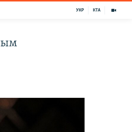
УКР
КТА
вым