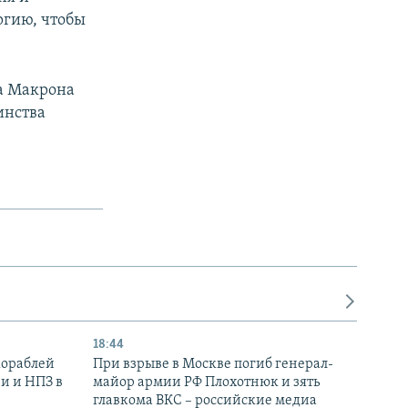
ргию, чтобы
а Макрона
инства
18:44
кораблей
При взрыве в Москве погиб генерал-
и и НПЗ в
майор армии РФ Плохотнюк и зять
главкома ВКС – российские медиа