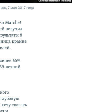
, 7 мая 2017 года
En Marche!
ней получил
езультаты 8
ьница крайне
елей.
менее 65%
 39-летний
ского
 глубокую
 хочу сказать
ня и