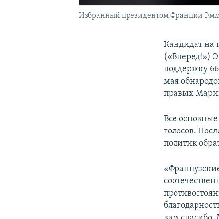
Избранный президентом Франции Эмман
Кандидат на 
(«Вперед!») 
поддержку 66
мая обнародо
правых Марин
Все основные
голосов. Посл
политик обра
«Французски
соотечествен
противостоян
благодарность
вам спасибо.