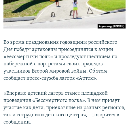
ПРИСОЕДИНЯЙТЕСЬ!
ПОБЕДИТЕЛЕЙ НЕ СУДЯТ?
КРЫМ.НЕПОКОРЕННЫЙ
ELIFBE
УКРАИНСКАЯ ПРОБЛЕМА КРЫМА
Во время празднования годовщины российского
Все сайты RFE/RL
Дня победы артековцы присоединятся к акции
«Бессмертный полк» и проследуют шествием по
набережной с портретами своих прадедов –
участников Второй мировой войны. Об этом
сообщает пресс-служба лагеря «Артек».
«Впервые детский лагерь станет площадкой
проведения «Бессмертного полка». В нем примут
участие как дети, приехавшие из разных регионов,
так и сотрудники детского центра», – говорится в
сообщении.