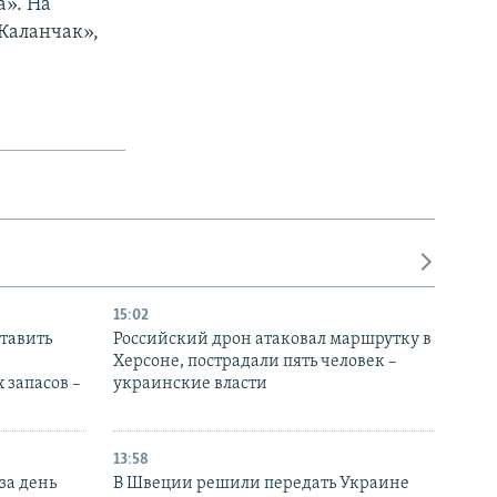
а». На
Каланчак»,
15:02
тавить
Российский дрон атаковал маршрутку в
Херсоне, пострадали пять человек –
 запасов –
украинские власти
13:58
за день
В Швеции решили передать Украине