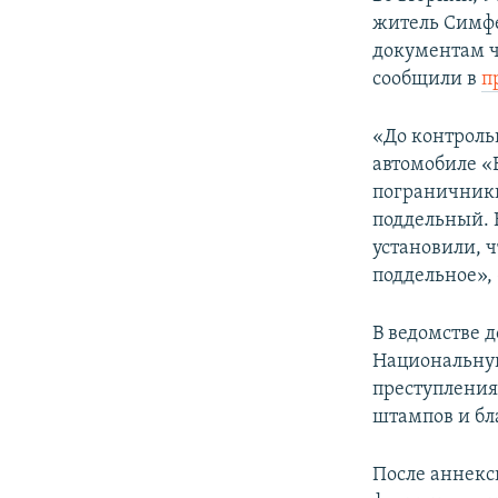
ПОБЕДИТЕЛЕЙ НЕ СУДЯТ?
житель Симфе
КРЫМ.НЕПОКОРЕННЫЙ
документам ч
сообщили в
п
ELIFBE
УКРАИНСКАЯ ПРОБЛЕМА КРЫМА
«До контроль
автомобиле «
пограничники
поддельный. 
установили, ч
поддельное», 
В ведомстве 
Национальную
преступления
штампов и бл
После аннекс