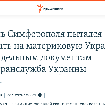
ь Симферополя пытался
ать на материковую Укр
ддельным документам –
гранслужба Украины
32
ся
Читать без VPN
9 мая, на административной границе с аннексирован