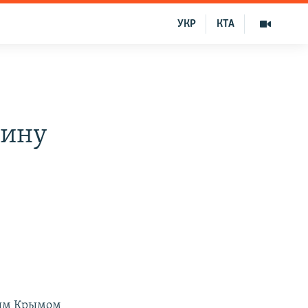
УКР
КТА
аину
ным Крымом