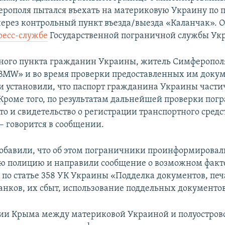
рополя пытался въехать на материковую Украину по
ерез контрольный пункт въезда/выезда «Каланчак». О
ресс-службе
Государственной пограничной службы Ук
ного пункта гражданин Украины, житель Симферопол
BMW» и во время проверки предоставленных им доку
 установили, что паспорт гражданина Украины части
Кроме того, по результатам дальнейшей проверки по
то и свидетельство о регистрации транспортного средс
– говорится в сообщении.
добавили, что об этом пограничники проинформировал
 полицию и направили сообщение о возможном факте
 по статье 358 УК Украины «Подделка документов, печ
анков, их сбыт, использование поддельных документов
ии Крыма между материковой Украиной и полуостров