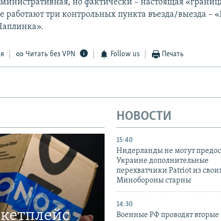
министративная, но фактически – настоящая «границ
 работают три контрольных пункта въезда/выезда – «
Чаплинка».
ся
Читать без VPN
Follow us
Печать
НОВОСТИ
15:40
Нидерланды не могут предос
Украине дополнительные
перехватчики Patriot из своих
Минобороны старны
14:30
ркетплейс
Военные РФ проводят вторые 