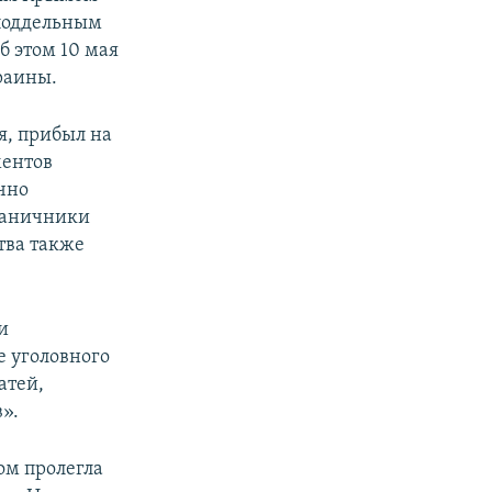
 поддельным
б этом 10 мая
раины.
я, прибыл на
ментов
чно
граничники
тва также
и
 уголовного
атей,
».
ом пролегла