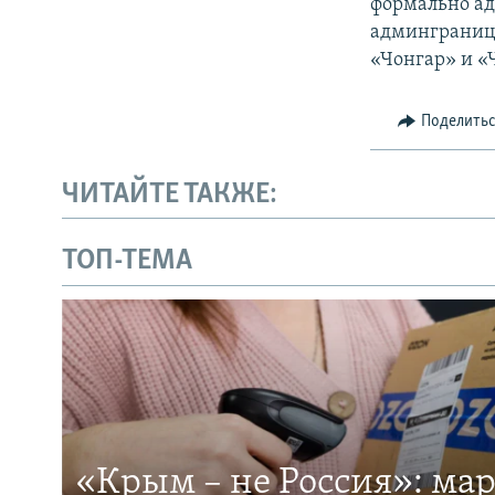
формально ад
админгранице
«Чонгар» и «
Поделить
ЧИТАЙТЕ ТАКЖЕ:
ТОП-ТЕМА
«Крым – не Россия»: ма