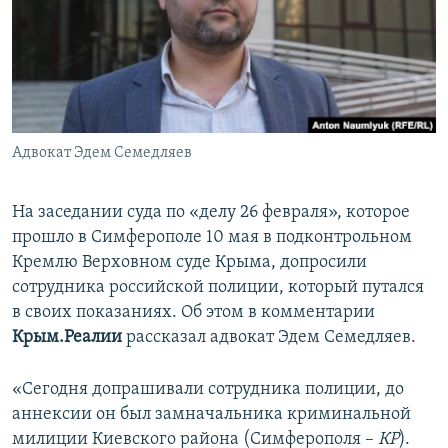
ПРИСОЕДИНЯЙТЕСЬ!
ПОБЕДИТЕЛЕЙ НЕ СУДЯТ?
КРЫМ.НЕПОКОРЕННЫЙ
ELIFBE
УКРАИНСКАЯ ПРОБЛЕМА КРЫМА
Все сайты RFE/RL
Адвокат Эдем Семедляев
На заседании суда по «делу 26 февраля», которое
прошло в Симферополе 10 мая в подконтрольном
Кремлю Верховном суде Крыма, допросили
сотрудника российской полиции, который путался
в своих показаниях. Об этом в комментарии
Крым.Реалии
рассказал адвокат Эдем Семедляев.
«Сегодня допрашивали сотрудника полиции, до
аннексии он был замначальника криминальной
милиции Киевского района (Симферополя –
КР
).