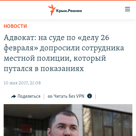
Доступность
ссылки
Вернуться
НОВОСТИ
к
НОВОСТИ
Адвокат: на суде по «делу 26
основному
СПЕЦПРОЕКТЫ
содержанию
февраля» допросили сотрудника
ВОДА
Вернутся
ГРУЗ 200
местной полиции, который
к
ИСТОРИЯ
КАРТА ВОЕННЫХ ОБЪЕКТОВ КРЫМА
путался в показаниях
главной
ЕЩЕ
11 ЛЕТ ОККУПАЦИИ КРЫМА. 11 ИСТОРИЙ СОПРОТИВЛЕНИЯ
навигации
10 мая 2017, 21:08
Вернутся
РАДІО СВОБОДА
ИНТЕРАКТИВ
к
Поделиться
Читать без VPN
КАК ОБОЙТИ БЛОКИРОВКУ
ИНФОГРАФИКА
поиску
ТЕЛЕПРОЕКТ КРЫМ.РЕАЛИИ
Українською
СОВЕТЫ ПРАВОЗАЩИТНИКОВ
Qırımtatar
ПРОПАВШИЕ БЕЗ ВЕСТИ