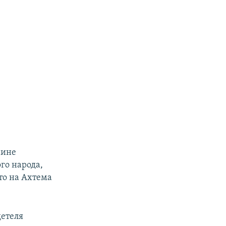
мине
го народа,
то на Ахтема
.
детеля