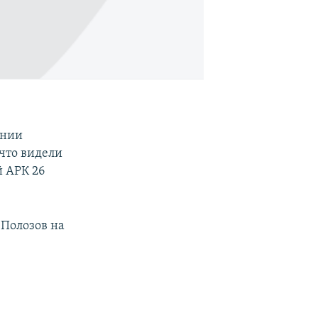
ании
что видели
 АРК 26
 Полозов на