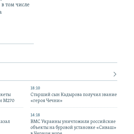
 в том числе
а
18:10
акеты
Старший сын Кадырова получил звание
ки M270
«героя Чечни»
14:18
казал
ВМС Украины уничтожили российские
объекты на буровой установке «Сиваш»
в Черном море