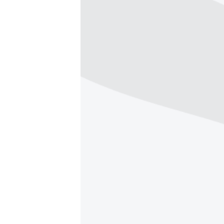
ПОБЕДИТЕЛЕЙ НЕ СУДЯТ?
КРЫМ.НЕПОКОРЕННЫЙ
ELIFBE
УКРАИНСКАЯ ПРОБЛЕМА КРЫМА