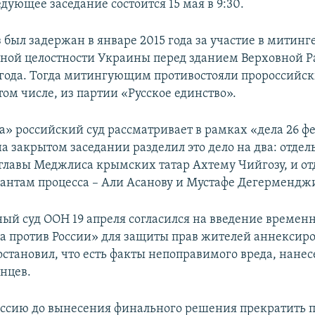
дующее заседание состоится 15 мая в 9:30.
 был задержан в январе 2015 года за участие в митинг
ной целостности Украины перед зданием Верховной 
 года. Тогда митингующим противостояли пророссийс
том числе, из партии «Русское единство».
а» российский суд рассматривает в рамках «дела 26 ф
 на закрытом заседании разделил это дело на два: отдел
главы Меджлиса крымских татар Ахтему Чийгозу, и от
антам процесса – Али Асанову и Мустафе Дегермендж
й суд ООН 19 апреля согласился на введение времен
а против России» для защиты прав жителей аннексир
остановил, что есть факты непоправимого вреда, нане
нцев.
Россию до вынесения финального решения прекратить 