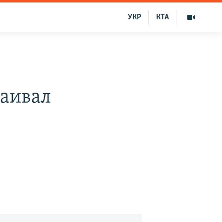
УКР
КТА
каивал