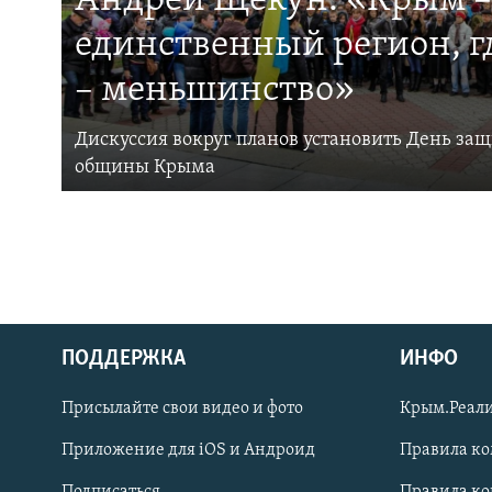
Андрей Щекун: «Крым –
единственный регион, 
– меньшинство»
Дискуссия вокруг планов установить День за
общины Крыма
ПОДДЕРЖКА
ИНФО
Українською
Присылайте свои видео и фото
Крым.Реали
Qırımtatar
Приложение для iOS и Андроид
Правила к