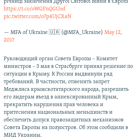
річниці закінчення Другої Світової Війни в Європі
https://t.co/oWGFnQGUod
pic.twitter.com/o7p4UjCXaN
— MFA of Ukraine 🇺🇦 (@MFA_Ukraine)
May 12,
2017
Руководящий орган Совета Европы – Комитет
министров – 3 мая в Страсбурге принял решение по
ситуации в Крыму. К России выдвинули ряд
требований. В частности, отменить запрет
Меджлиса крымскотатарского народа, разрешить
его лидерам въезд в аннексированный Крым,
прекратить нарушения прав человека и
притеснения национальных меньшинств и
обеспечить допуск правозащитных механизмов
Совета Европы на полуостров. Об этом сообщили в
МИД Украины.