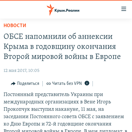
Доступность
ссылки
Вернуться
НОВОСТИ
к
НОВОСТИ
ОБСЕ напомнили об аннексии
основному
СПЕЦПРОЕКТЫ
содержанию
Крыма в годовщину окончания
ВОДА
Вернутся
ГРУЗ 200
Второй мировой войны в Европе
к
ИСТОРИЯ
КАРТА ВОЕННЫХ ОБЪЕКТОВ КРЫМА
главной
12 мая 2017, 10:05
ЕЩЕ
11 ЛЕТ ОККУПАЦИИ КРЫМА. 11 ИСТОРИЙ СОПРОТИВЛЕНИЯ
навигации
Вернутся
Поделиться
Читать без VPN
РАДІО СВОБОДА
ИНТЕРАКТИВ
к
Постоянный представитель Украины при
КАК ОБОЙТИ БЛОКИРОВКУ
ИНФОГРАФИКА
поиску
международных организациях в Вене Игорь
ТЕЛЕПРОЕКТ КРЫМ.РЕАЛИИ
Прокопчук выступил накануне, 11 мая, на
Українською
заседании Постоянного совета ОБСЕ с заявлением
СОВЕТЫ ПРАВОЗАЩИТНИКОВ
Qırımtatar
ко Дню Европы и 72-й годовщине окончания
ПРОПАВШИЕ БЕЗ ВЕСТИ
Второй мировой войны в Европе. В нем дипломат, в