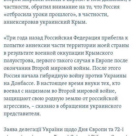
ПРИСОЕДИНЯЙТЕСЬ!
ПОБЕДИТЕЛЕЙ НЕ СУДЯТ?
частности, обратил внимание на то, что Россия
«отбросила уроки прошлого», в частности,
КРЫМ.НЕПОКОРЕННЫЙ
аннексировав украинский Крым.
ELIFBE
«Три года назад Российская Федерация прибегла к
УКРАИНСКАЯ ПРОБЛЕМА КРЫМА
попытке аннексии части территории моей страны
Все сайты RFE/RL
в результате военной оккупации Крымского
полуострова, первого такого случая в Европе после
окончания Второй мировой войны. После этого
Россия начала гибридную войну против Украины
на Донбассе. В настоящее время внуки тех, кто
воевал с нацизмом во Второй мировой войне,
защищают свою родную землю от российской
агрессии», – сказано в обращении украинского
представителя.
Заява делегації України щодо Дня Європи та 72-ї