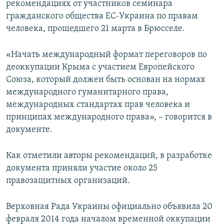
рекомендациях от участников семинара
ПРИСОЕДИНЯЙТЕСЬ!
ПОБЕДИТЕЛЕЙ НЕ СУДЯТ?
гражданского общества ЕС-Украина по правам
КРЫМ.НЕПОКОРЕННЫЙ
человека, прошедшего 21 марта в Брюсселе.
ELIFBE
«Начать международный формат переговоров по
УКРАИНСКАЯ ПРОБЛЕМА КРЫМА
деоккупации Крыма с участием Европейского
Все сайты RFE/RL
Союза, который должен быть основан на нормах
международного гуманитарного права,
международных стандартах прав человека и
принципах международного права», – говорится в
документе.
Как отметили авторы рекомендаций, в разработке
документа приняли участие около 25
правозащитных организаций.
Верховная Рада Украины официально объявила 20
февраля 2014 года началом временной оккупации