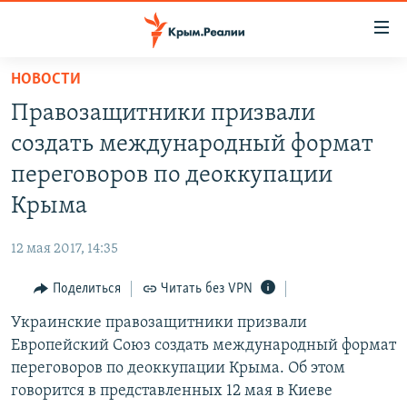
Доступность
ссылки
Вернуться
НОВОСТИ
к
НОВОСТИ
Правозащитники призвали
основному
СПЕЦПРОЕКТЫ
содержанию
создать международный формат
ВОДА
Вернутся
ГРУЗ 200
переговоров по деоккупации
к
ИСТОРИЯ
КАРТА ВОЕННЫХ ОБЪЕКТОВ КРЫМА
Крыма
главной
ЕЩЕ
11 ЛЕТ ОККУПАЦИИ КРЫМА. 11 ИСТОРИЙ СОПРОТИВЛЕНИЯ
навигации
12 мая 2017, 14:35
Вернутся
РАДІО СВОБОДА
ИНТЕРАКТИВ
к
Поделиться
Читать без VPN
КАК ОБОЙТИ БЛОКИРОВКУ
ИНФОГРАФИКА
поиску
Украинские правозащитники призвали
ТЕЛЕПРОЕКТ КРЫМ.РЕАЛИИ
Українською
Европейский Союз создать международный формат
СОВЕТЫ ПРАВОЗАЩИТНИКОВ
переговоров по деоккупации Крыма. Об этом
Qırımtatar
говорится в представленных 12 мая в Киеве
ПРОПАВШИЕ БЕЗ ВЕСТИ