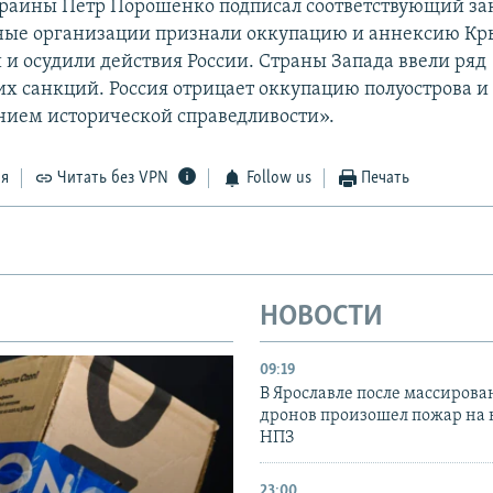
раины Петр Порошенко подписал соответствующий за
ые организации признали оккупацию и аннексию К
и осудили действия России. Страны Запада ввели ряд
х санкций. Россия отрицает оккупацию полуострова и 
нием исторической справедливости».
ся
Читать без VPN
Follow us
Печать
НОВОСТИ
09:19
В Ярославле после массирова
дронов произошел пожар на
НПЗ
23:00