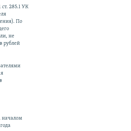
ст. 285.1 УК
еля
ения). По
щего
ли, не
в рублей
вателями
ая
в
а началом
 года