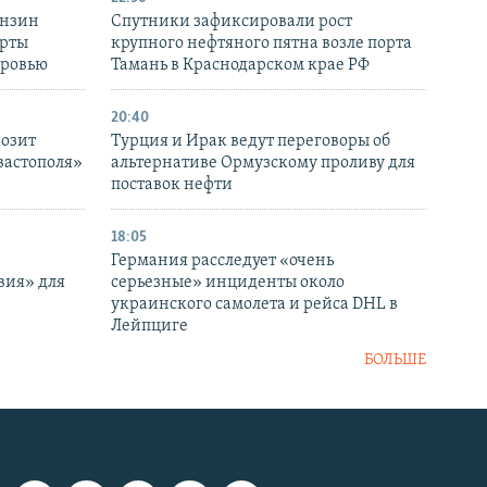
ензин
Спутники зафиксировали рост
ерты
крупного нефтяного пятна возле порта
оровью
Тамань в Краснодарском крае РФ
20:40
розит
Турция и Ирак ведут переговоры об
вастополя»
альтернативе Ормузскому проливу для
поставок нефти
18:05
Германия расследует «очень
вия» для
серьезные» инциденты около
украинского самолета и рейса DHL в
Лейпциге
БОЛЬШЕ