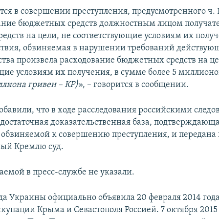
ся в совершении преступления, предусмотренного ч. 1 
ание бюджетных средств должностным лицом получат
едств на цели, не соответствующие условиям их получ
твия, обвиняемая в нарушении требований действую
ства произвела расходование бюджетных средств на це
щие условиям их получения, в сумме более 5 миллионо
ллиона гривен
– КР)
», – говорится в сообщении.
добавили, что в ходе расследования российскими следо
 достаточная доказательственная база, подтверждающ
 обвиняемой к совершению преступления, и передана 
ый Кремлю суд.
аемой в пресс-службе не указали.
да Украины официально объявила 20 февраля 2014 год
купации Крыма и Севастополя Россией. 7 октября 2015