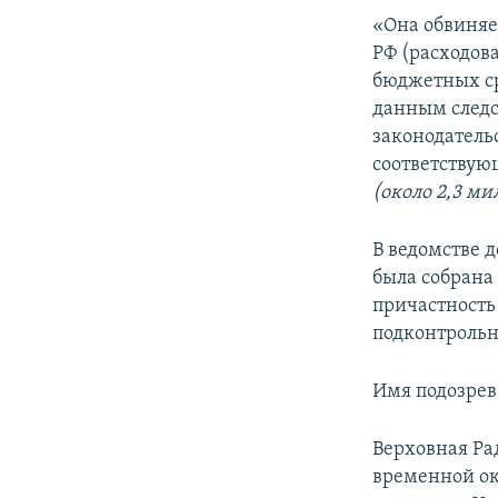
ПОБЕДИТЕЛЕЙ НЕ СУДЯТ?
«Она обвиняет
КРЫМ.НЕПОКОРЕННЫЙ
РФ (расходов
бюджетных ср
ELIFBE
данным следс
УКРАИНСКАЯ ПРОБЛЕМА КРЫМА
законодатель
соответствую
(около
2,3 ми
В ведомстве 
была собрана
причастность
подконтрольн
Имя подозрев
Верховная Ра
временной ок