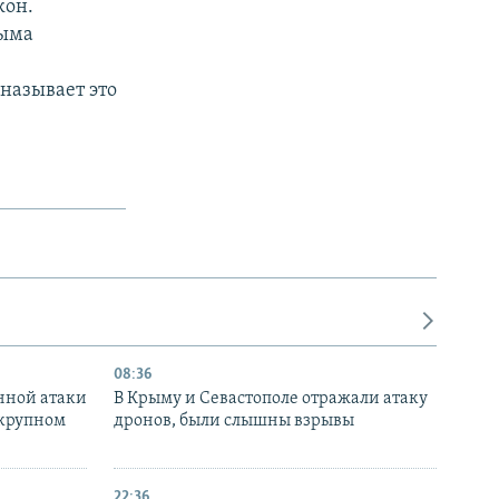
кон.
рыма
называет это
08:36
нной атаки
В Крыму и Севастополе отражали атаку
 крупном
дронов, были слышны взрывы
22:36