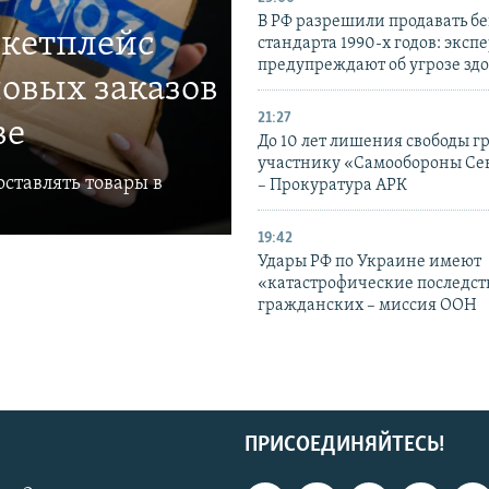
В РФ разрешили продавать б
ркетплейс
стандарта 1990-х годов: эксп
предупреждают об угрозе зд
овых заказов
21:27
ве
До 10 лет лишения свободы г
участнику «Самообороны Се
ставлять товары в
– Прокуратура АРК
19:42
Удары РФ по Украине имеют
«катастрофические последст
гражданских – миссия ООН
ПРИСОЕДИНЯЙТЕСЬ!