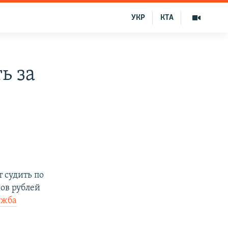
УКР
КТА
ь за
 судить по
ов рублей
ужба