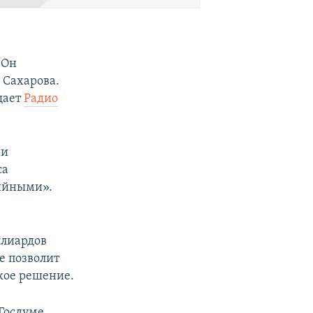
 Он
 Сахарова.
щает
Радио
ии
са
рийными».
ллиардов
е позволит
акое решение.
Госдуме.