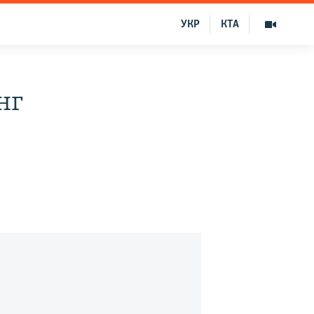
УКР
КТА
нг