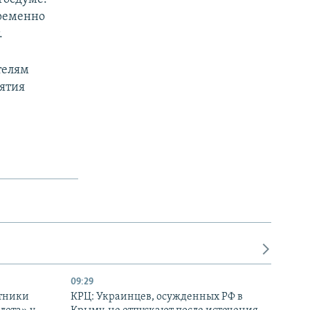
временно
.
телям
нятия
09:29
отники
КРЦ: Украинцев, осужденных РФ в