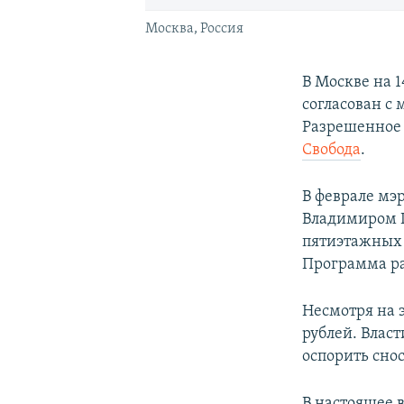
Москва, Россия
В Москве на 
согласован с
Разрешенное 
Свобода
.
В феврале мэ
Владимиром П
пятиэтажных 
Программа ра
Несмотря на 
рублей. Влас
оспорить сно
В настоящее 