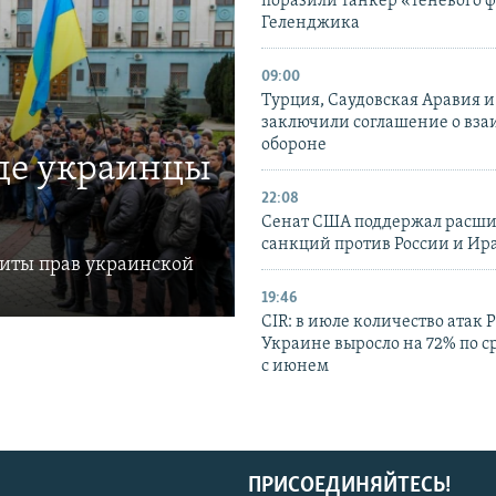
поразили танкер «теневого ф
Геленджика
09:00
Турция, Саудовская Аравия 
заключили соглашение о вз
обороне
где украинцы
22:08
Сенат США поддержал расш
санкций против России и Ир
щиты прав украинской
19:46
CIR: в июле количество атак 
Украине выросло на 72% по 
с июнем
ПРИСОЕДИНЯЙТЕСЬ!