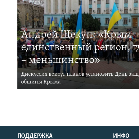
Андрей Щекун: «Крым –
единственный регион, 
– меньшинство»
Дискуссия вокруг планов установить День за
общины Крыма
ПОДДЕРЖКА
ИНФО