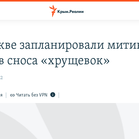
кве запланировали мити
в сноса «хрущевок»
22
ся
Читать без VPN