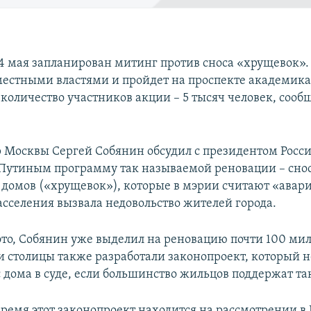
14 мая запланирован митинг против сноса «хрущевок».
 местными властями и пройдет на проспекте академика
количество участников акции – 5 тысяч человек, сооб
р Москвы Сергей Собянин обсудил с президентом Росс
утиным программу так называемой реновации – сно
домов («хрущевок»), которые в мэрии считают «ава
сселения вызвала недовольство жителей города.
это, Собянин уже выделил на реновацию почти 100 ми
ти столицы также разработали законопроект, который н
с дома в суде, если большинство жильцов поддержат т
время этот законопроект находится на рассмотрении в 