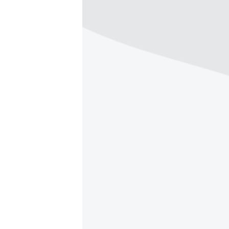
ПОБЕДИТЕЛЕЙ НЕ СУДЯТ?
КРЫМ.НЕПОКОРЕННЫЙ
ELIFBE
УКРАИНСКАЯ ПРОБЛЕМА КРЫМА