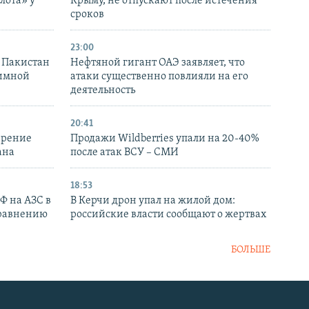
лота» у
Крыму, не отпускают после истечения
сроков
23:00
и Пакистан
Нефтяной гигант ОАЭ заявляет, что
аимной
атаки существенно повлияли на его
деятельность
20:41
ирение
Продажи Wildberries упали на 20-40%
ана
после атак ВСУ – СМИ
18:53
РФ на АЗС в
В Керчи дрон упал на жилой дом:
сравнению
российские власти сообщают о жертвах
БОЛЬШЕ