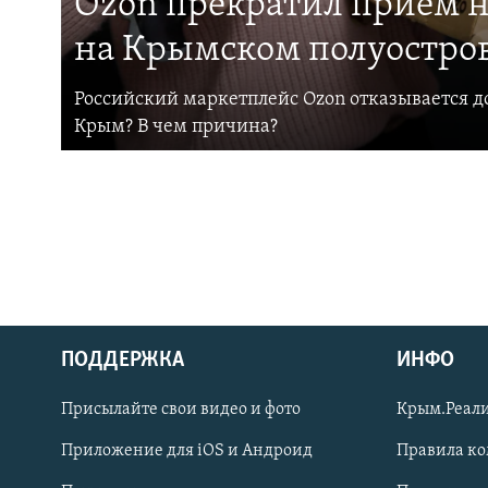
Ozon прекратил прием н
на Крымском полуостро
Российский маркетплейс Ozon отказывается до
Крым? В чем причина?
ПОДДЕРЖКА
ИНФО
Українською
Присылайте свои видео и фото
Крым.Реали
Qırımtatar
Приложение для iOS и Андроид
Правила к