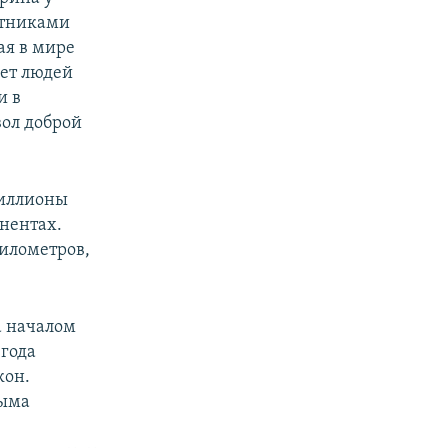
стниками
ая в мире
яет людей
и в
вол доброй
миллионы
инентах.
километров,
а началом
 года
кон.
рыма