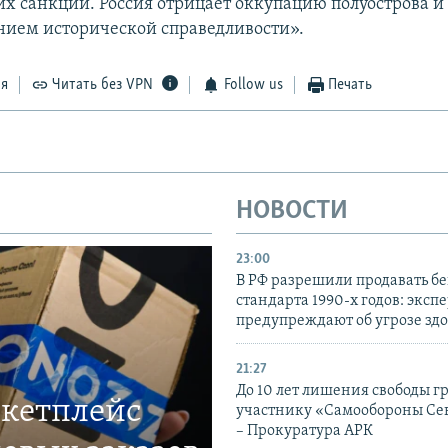
х санкций. Россия отрицает оккупацию полуострова и 
нием исторической справедливости».
ся
Читать без VPN
Follow us
Печать
НОВОСТИ
23:00
В РФ разрешили продавать б
стандарта 1990-х годов: эксп
предупреждают об угрозе зд
21:27
До 10 лет лишения свободы г
ркетплейс
участнику «Самообороны Се
– Прокуратура АРК