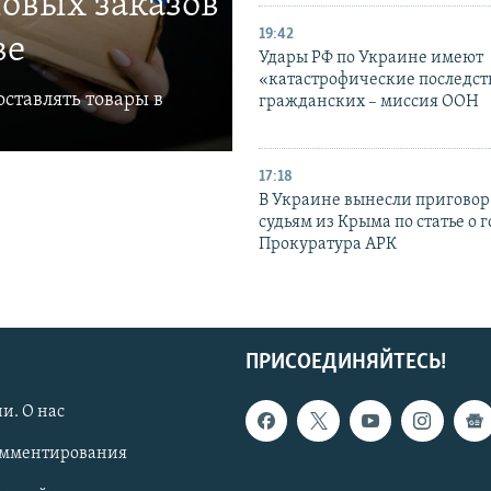
овых заказов
19:42
ве
Удары РФ по Украине имеют
«катастрофические последст
ставлять товары в
гражданских – миссия ООН
17:18
В Украине вынесли приговор
судьям из Крыма по статье о 
Прокуратура АРК
ПРИСОЕДИНЯЙТЕСЬ!
и. О нас
омментирования