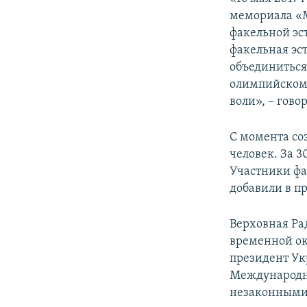
ПОБЕДИТЕЛЕЙ НЕ СУДЯТ?
мемориала «М
КРЫМ.НЕПОКОРЕННЫЙ
факельной эс
факельная эс
ELIFBE
объединиться
УКРАИНСКАЯ ПРОБЛЕМА КРЫМА
олимпийском 
воли», – гово
С момента со
человек. За 3
Участники фа
добавили в п
Верховная Ра
временной ок
президент Ук
Международн
незаконными 