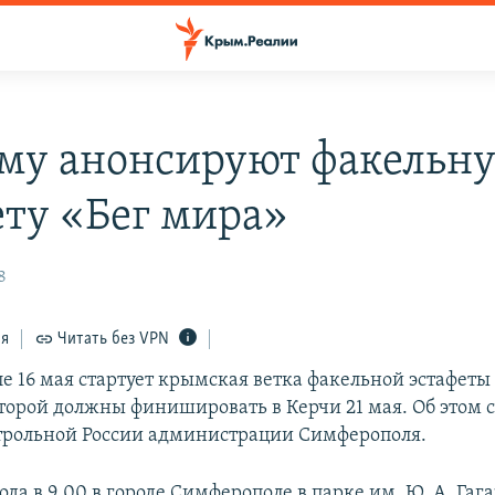
му анонсируют факельн
ету «Бег мира»
8
ся
Читать без VPN
е 16 мая стартует крымская ветка факельной эстафеты
торой должны финишировать в Керчи 21 мая. Об этом 
трольной России администрации Симферополя.
года в 9.00 в городе Симферополе в парке им. Ю. А. Гаг