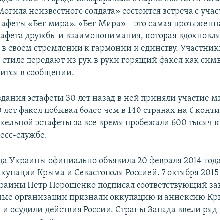
огила неизвестного солдата» состоится встреча с уча
тафеты «Бег мира». «Бег Мира» – это самая протяженн
тафета дружбы и взаимопонимания, которая вдохновл
 в своем стремлении к гармонии и единству. Участник
стиле передают из рук в руки горящий факел как сим
рится в сообщении.
здания эстафеты 30 лет назад в ней приняли участие 
0 лет факел побывал более чем в 140 странах на 6 конт
кельной эстафеты за все время пробежали 600 тысяч 
ресс-службе.
да Украины официально объявила 20 февраля 2014 год
купации Крыма и Севастополя Россией. 7 октября 2015
раины Петр Порошенко подписал соответствующий за
ые организации признали оккупацию и аннексию К
и осудили действия России. Страны Запада ввели ряд