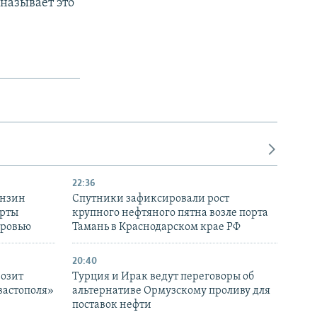
называет это
22:36
ензин
Спутники зафиксировали рост
ерты
крупного нефтяного пятна возле порта
оровью
Тамань в Краснодарском крае РФ
20:40
розит
Турция и Ирак ведут переговоры об
вастополя»
альтернативе Ормузскому проливу для
поставок нефти