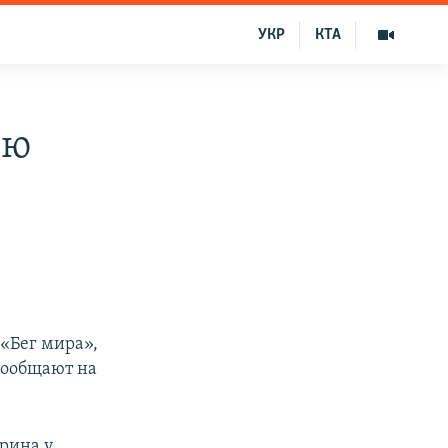
УКР
КТА
ую
 «Бег мира»,
сообщают на
арина у