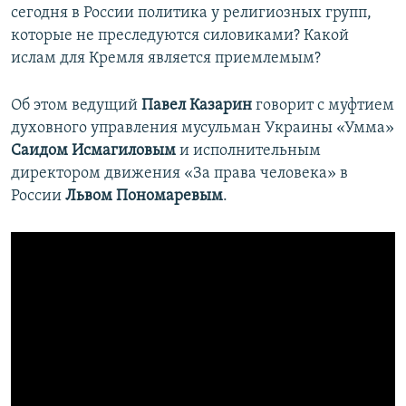
сегодня в России политика у религиозных групп,
ПРИСОЕДИНЯЙТЕСЬ!
ПОБЕДИТЕЛЕЙ НЕ СУДЯТ?
которые не преследуются силовиками? Какой
КРЫМ.НЕПОКОРЕННЫЙ
ислам для Кремля является приемлемым?
ELIFBE
Об этом ведущий
Павел Казарин
говорит с муфтием
УКРАИНСКАЯ ПРОБЛЕМА КРЫМА
духовного управления мусульман Украины «Умма»
Все сайты RFE/RL
Саидом Исмагиловым
и исполнительным
директором движения «За права человека» в
России
Львом Пономаревым
.