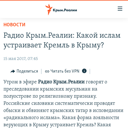
Доступность
ссылки
Вернуться
НОВОСТИ
к
НОВОСТИ
Радио Крым.Реалии: Какой ислам
основному
СПЕЦПРОЕКТЫ
содержанию
устраивает Кремль в Крыму?
ВОДА
Вернутся
ГРУЗ 200
к
15 мая 2017, 07:45
ИСТОРИЯ
КАРТА ВОЕННЫХ ОБЪЕКТОВ КРЫМА
главной
ЕЩЕ
Поделиться
Читать без VPN
11 ЛЕТ ОККУПАЦИИ КРЫМА. 11 ИСТОРИЙ СОПРОТИВЛЕНИЯ
навигации
Вернутся
РАДІО СВОБОДА
Утром в эфире
Радио Крым.Реалии
говорят о
ИНТЕРАКТИВ
к
преследовании крымских мусульман на
КАК ОБОЙТИ БЛОКИРОВКУ
ИНФОГРАФИКА
поиску
полуострове по религиозному признаку.
ТЕЛЕПРОЕКТ КРЫМ.РЕАЛИИ
Российские силовики систематически проводят
Українською
обыски и обвиняют крымских татар в исповедании
СОВЕТЫ ПРАВОЗАЩИТНИКОВ
Qırımtatar
«радикального ислама». Какая форма лояльности
ПРОПАВШИЕ БЕЗ ВЕСТИ
верующих в Крыму устраивает Кремль? Какая