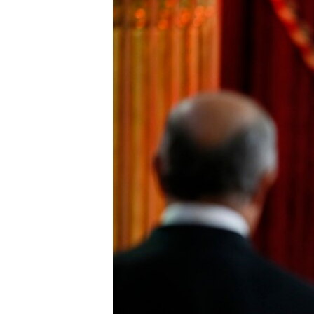
ПОБЕДИТЕЛЕЙ НЕ СУДЯТ?
КРЫМ.НЕПОКОРЕННЫЙ
ELIFBE
УКРАИНСКАЯ ПРОБЛЕМА КРЫМА