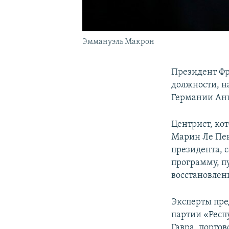
Эммануэль Макрон
Президент Фр
должности, н
Германии Анг
Центрист, ко
Марин Ле Пен
президента, 
программу, п
восстановлен
Эксперты пре
партии «Респ
Гавра, портов