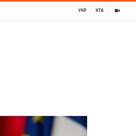
УКР
КТА