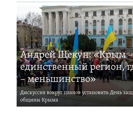
Андрей Щекун: «Крым –
единственный регион, 
– меньшинство»
Дискуссия вокруг планов установить День за
общины Крыма