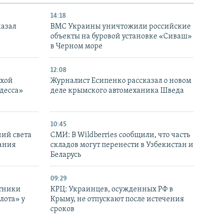
14:18
казал
ВМС Украины уничтожили российские
объекты на буровой установке «Сиваш»
в Черном море
12:08
ухой
Журналист Есипенко рассказал о новом
десса»
деле крымского автомеханика Шведа
10:45
ний света
СМИ: В Wildberries сообщили, что часть
ания
складов могут перенести в Узбекистан и
Беларусь
09:29
отники
КРЦ: Украинцев, осужденных РФ в
лота» у
Крыму, не отпускают после истечения
сроков