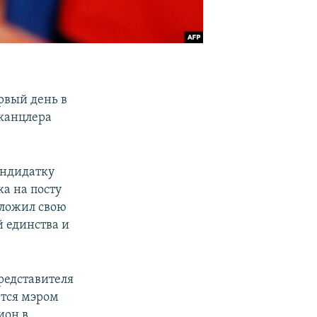
рвый день в
 канцлера
андидатку
а на посту
зложил свою
й единства и
редставителя
ется мэром
ион в