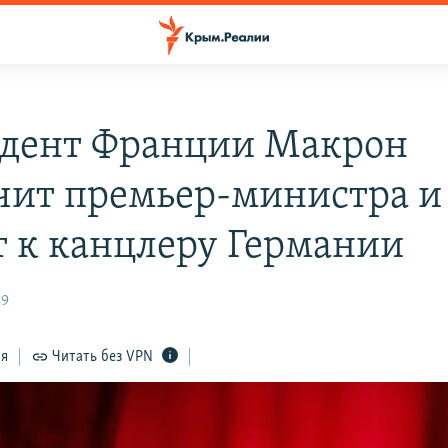
дент Франции Макрон
чит премьер-министра и
т к канцлеру Германии
29
ся
Читать без VPN