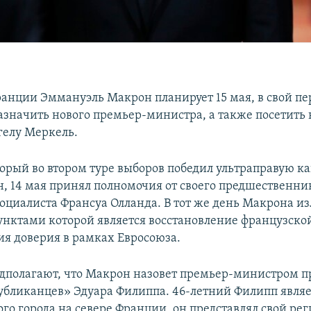
анции Эммануэль Макрон планирует 15 мая, в свой пе
азначить нового премьер-министра, а также посетить
елу Меркель.
торый во втором туре выборов победил ультраправую к
, 14 мая принял полномочия от своего предшественник
социалиста Франсуа Олланда. В тот же день Макрона и
унктами которой является восстановление французско
ия доверия в рамках Евросоюза.
дполагают, что Макрон назовет премьер-министром п
убликанцев» Эдуара Филиппа. 46-летний Филипп явля
ого города на севере Франции, он представлял свой рег