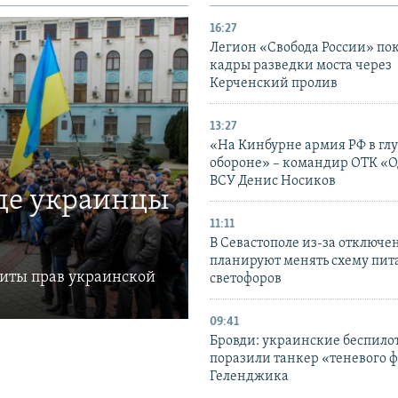
16:27
Легион «Свобода России» по
кадры разведки моста через
Керченский пролив
13:27
«На Кинбурне армия РФ в гл
обороне» – командир ОТК «О
ВСУ Денис Носиков
где украинцы
11:11
В Севастополе из-за отключе
планируют менять схему пит
щиты прав украинской
светофоров
09:41
Бровди: украинские беспил
поразили танкер «теневого ф
Геленджика