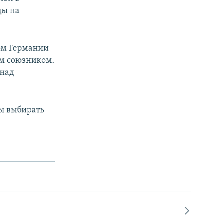
ды на
ром Германии
им союзником.
 над
ы выбирать