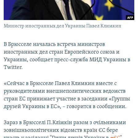
ПРИСОЕДИНЯЙТЕСЬ!
ПОБЕДИТЕЛЕЙ НЕ СУДЯТ?
КРЫМ.НЕПОКОРЕННЫЙ
Министр иностранных дел Украины Павел Климкин
ELIFBE
УКРАИНСКАЯ ПРОБЛЕМА КРЫМА
В Брюсселе началась встреча министров
Все сайты RFE/RL
иностранных дел стран Европейского союза и
Украины, сообщает пресс-служба МИД Украины в
Twitter.
«Сейчас в Брюсселе Павел Климкин вместе с
руководителями внешнеполитических ведомств
стран ЕС принимает участие в заседании «Группы
друзей Украины в ЕС», – говорится в сообщении.
Зараз в Брюсселі П.Клімкін разом з очільниками
зовнішньополітичних відомств країн ЄС бере