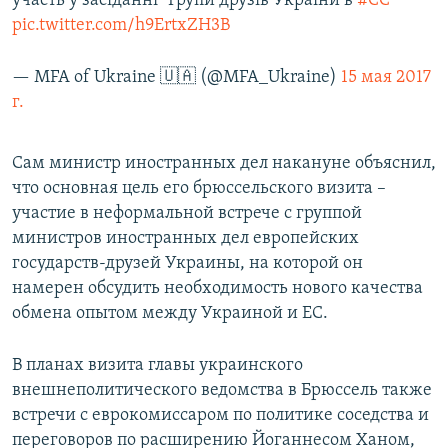
участь у засіданні "Групи друзів України в
#ЄС
"
pic.twitter.com/h9ErtxZH3B
— MFA of Ukraine 🇺🇦 (@MFA_Ukraine)
15 мая 2017
г.
Сам министр иностранных дел накануне объяснил,
что основная цель его брюссельского визита –
участие в неформальной встрече с группой
министров иностранных дел европейских
государств-друзей Украины, на которой он
намерен обсудить необходимость нового качества
обмена опытом между Украиной и ЕС.
В планах визита главы украинского
внешнеполитического ведомства в Брюссель также
встречи с еврокомиссаром по политике соседства и
переговоров по расширению Йоганнесом Ханом,