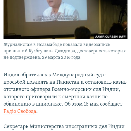
ПРИСОЕДИНЯЙТЕСЬ!
ПОБЕДИТЕЛЕЙ НЕ СУДЯТ?
КРЫМ.НЕПОКОРЕННЫЙ
ELIFBE
УКРАИНСКАЯ ПРОБЛЕМА КРЫМА
Все сайты RFE/RL
Журналистам в Исламабаде показали видеозапись
признаний Кулбгушана Джадгава, достоверность которых
не подтверждена, 29 марта 2016 года
Индия обратилась в Международный суд с
просьбой повлиять на Пакистан и остановить казнь
отставного офицера Военно-морских сил Индии,
которого приговорили к смертной казни по
обвинению в шпионаже. Об этом 15 мая сообщает
Радіо Свобода
.
Cекретарь Министерства иностранных дел Индии