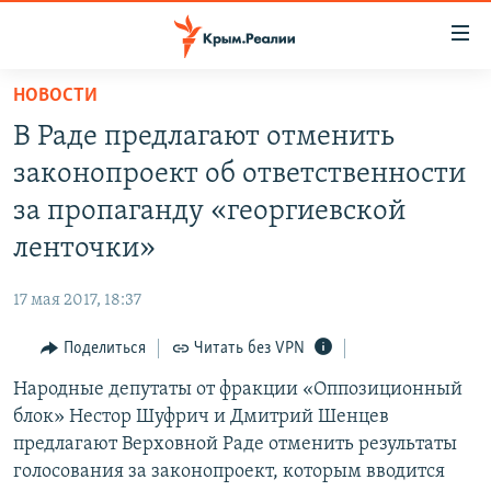
Доступность
ссылки
Вернуться
НОВОСТИ
к
НОВОСТИ
В Раде предлагают отменить
основному
СПЕЦПРОЕКТЫ
содержанию
законопроект об ответственности
ВОДА
Вернутся
ГРУЗ 200
за пропаганду «георгиевской
к
ИСТОРИЯ
КАРТА ВОЕННЫХ ОБЪЕКТОВ КРЫМА
ленточки»
главной
ЕЩЕ
11 ЛЕТ ОККУПАЦИИ КРЫМА. 11 ИСТОРИЙ СОПРОТИВЛЕНИЯ
навигации
17 мая 2017, 18:37
Вернутся
РАДІО СВОБОДА
ИНТЕРАКТИВ
к
Поделиться
Читать без VPN
КАК ОБОЙТИ БЛОКИРОВКУ
ИНФОГРАФИКА
поиску
Народные депутаты от фракции «Оппозиционный
ТЕЛЕПРОЕКТ КРЫМ.РЕАЛИИ
Українською
блок» Нестор Шуфрич и Дмитрий Шенцев
СОВЕТЫ ПРАВОЗАЩИТНИКОВ
предлагают Верховной Раде отменить результаты
Qırımtatar
голосования за законопроект, которым вводится
ПРОПАВШИЕ БЕЗ ВЕСТИ