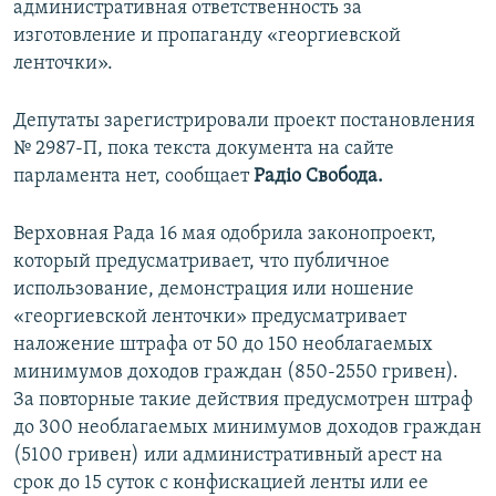
административная ответственность за
ПРИСОЕДИНЯЙТЕСЬ!
ПОБЕДИТЕЛЕЙ НЕ СУДЯТ?
изготовление и пропаганду «георгиевской
КРЫМ.НЕПОКОРЕННЫЙ
ленточки».
ELIFBE
Депутаты зарегистрировали проект постановления
УКРАИНСКАЯ ПРОБЛЕМА КРЫМА
№ 2987-П, пока текста документа на сайте
Все сайты RFE/RL
парламента нет, сообщает
Радiо Свобода.
Верховная Рада 16 мая одобрила законопроект,
который предусматривает, что публичное
использование, демонстрация или ношение
«георгиевской ленточки» предусматривает
наложение штрафа от 50 до 150 необлагаемых
минимумов доходов граждан (850-2550 гривен).
За повторные такие действия предусмотрен штраф
до 300 необлагаемых минимумов доходов граждан
(5100 гривен) или административный арест на
срок до 15 суток с конфискацией ленты или ее