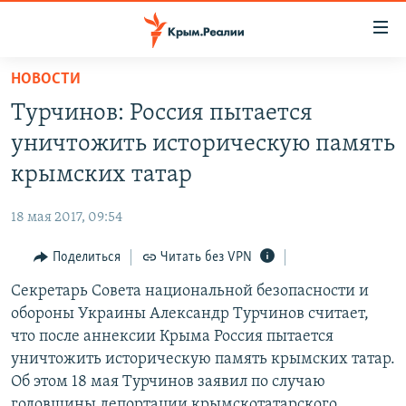
Доступность
ссылки
Вернуться
НОВОСТИ
к
НОВОСТИ
Турчинов: Россия пытается
основному
СПЕЦПРОЕКТЫ
содержанию
уничтожить историческую память
ВОДА
Вернутся
ГРУЗ 200
крымских татар
к
ИСТОРИЯ
КАРТА ВОЕННЫХ ОБЪЕКТОВ КРЫМА
главной
18 мая 2017, 09:54
ЕЩЕ
11 ЛЕТ ОККУПАЦИИ КРЫМА. 11 ИСТОРИЙ СОПРОТИВЛЕНИЯ
навигации
Вернутся
Поделиться
Читать без VPN
РАДІО СВОБОДА
ИНТЕРАКТИВ
к
Секретарь Совета национальной безопасности и
КАК ОБОЙТИ БЛОКИРОВКУ
ИНФОГРАФИКА
поиску
обороны Украины Александр Турчинов считает,
ТЕЛЕПРОЕКТ КРЫМ.РЕАЛИИ
что после аннексии Крыма Россия пытается
Українською
уничтожить историческую память крымских татар.
СОВЕТЫ ПРАВОЗАЩИТНИКОВ
Qırımtatar
Об этом 18 мая Турчинов заявил по случаю
ПРОПАВШИЕ БЕЗ ВЕСТИ
годовщины депортации крымскотатарского