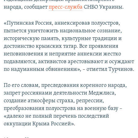
ПРИСОЕДИНЯЙТЕСЬ!
ПОБЕДИТЕЛЕЙ НЕ СУДЯТ?
народа, сообщает
пресс-служба
СНБО Украины.
КРЫМ.НЕПОКОРЕННЫЙ
«Путинская Россия, аннексировав полуостров,
ELIFBE
пытается уничтожить национальное сознание,
историческую память, культурные традиции и
УКРАИНСКАЯ ПРОБЛЕМА КРЫМА
достоинство крымских татар. Все проявления
Все сайты RFE/RL
неповиновения и неприятие аннексии жестко
подавляются, активистов арестовывают и осуждают
по надуманным обвинениям», – отметил Турчинов.
По его словам, преследования коренного народа,
запрет россиянами деятельности Меджлиса,
создание атмосферы страха, репрессии,
преобразования полуострова на военную базу –
«далеко не полный перечень последствий
оккупации Крыма Россией».