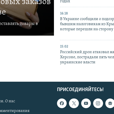
овых заказов
годах
ве
16:18
В Украине сообщили о подоз
ставлять товары в
бывшим налоговикам из Кры
которые перешли на сторону
15:02
Российский дрон атаковал м
Херсоне, пострадали пять чел
украинские власти
ПРИСОЕДИНЯЙТЕСЬ!
и. О нас
омментирования