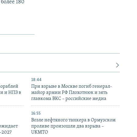
 более 180
18:44
кораблей
При взрыве в Москве погиб генерал-
и и НПЗ в
майор армии РФ Плохотнюк и зять
главкома ВКС – российские медиа
16:55
Возле нефтяного танкера в Ормузском
 ожидает
проливе произошли два взрыва –
-2027
UKMTO