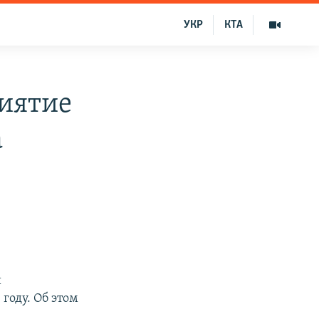
УКР
КТА
иятие
а
и
году. Об этом