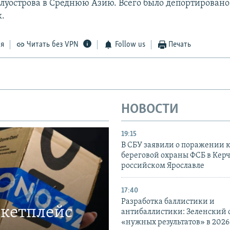
олуострова в Среднюю Азию. Всего было депортировано
к.
ся
Читать без VPN
Follow us
Печать
НОВОСТИ
19:15
В СБУ заявили о поражении 
береговой охраны ФСБ в Керч
российском Ярославле
17:40
Разработка баллистики и
ркетплейс
антибаллистики: Зеленский
«нужных результатов» в 2026