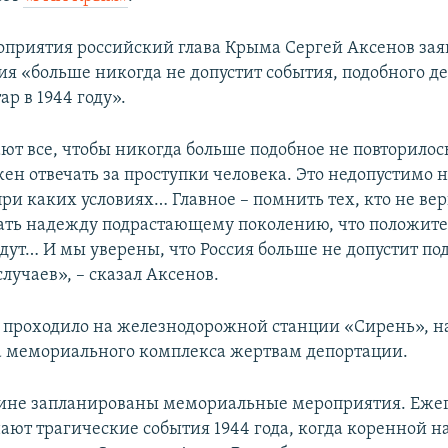
оприятия российский глава Крыма Сергей Аксенов заяв
сия «больше никогда не допустит события, подобного д
р в 1944 году».
ают все, чтобы никогда больше подобное не повторилос
ен отвечать за проступки человека. Это недопустимо н
ри каких условиях… Главное – помнить тех, кто не верн
ать надежду подрастающему поколению, что положит
дут… И мы уверены, что Россия больше не допустит п
лучаев», – сказал Аксенов.
проходило на железнодорожной станции «Сирень», н
а мемориального комплекса жертвам депортации.
аине запланированы мемориальные мероприятия. Ежег
ают трагические события 1944 года, когда коренной н