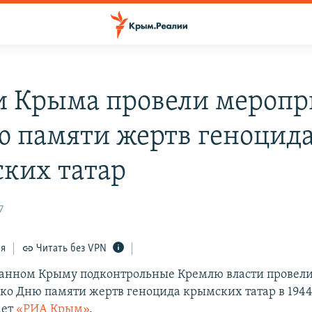
и Крыма провели меропр
ю памяти жертв геноцид
ких татар
7
ся
Читать без VPN
анном Крыму подконтрольные Кремлю власти провел
ко Дню памяти жертв геноцида крымских татар в 1944 
ает
«РИА Крым»
.