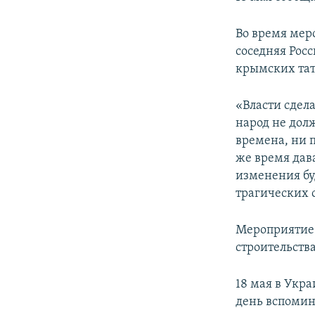
ПОБЕДИТЕЛЕЙ НЕ СУДЯТ?
КРЫМ.НЕПОКОРЕННЫЙ
Во время мер
соседняя Рос
ELIFBE
крымских тата
УКРАИНСКАЯ ПРОБЛЕМА КРЫМА
«Власти сдел
народ не долж
времена, ни п
же время дав
изменения бу
трагических с
Мероприятие 
строительств
18 мая в Укр
день вспомин