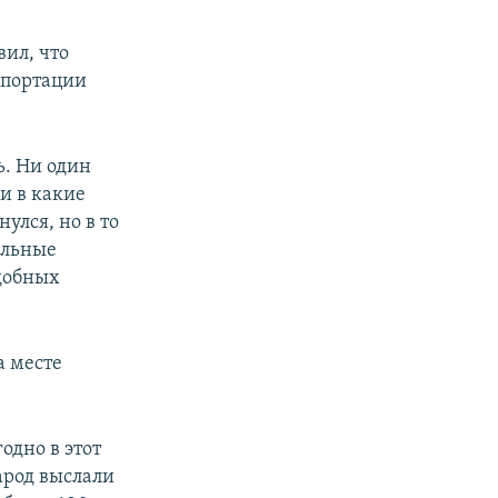
ил, что
епортации
ь. Ни один
и в какие
улся, но в то
ельные
одобных
а месте
одно в этот
арод выслали