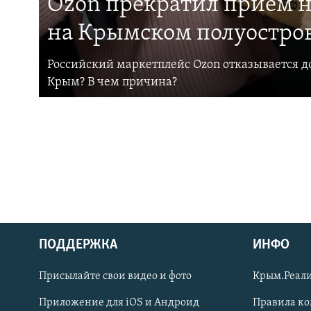
Ozon прекратил прием н
на Крымском полуостро
Российский маркетплейс Ozon отказывается до
Крым? В чем причина?
ПОДДЕРЖКА
ИНФО
Українською
Присылайте свои видео и фото
Крым.Реали
Qırımtatar
Приложение для iOS и Андроид
Правила к