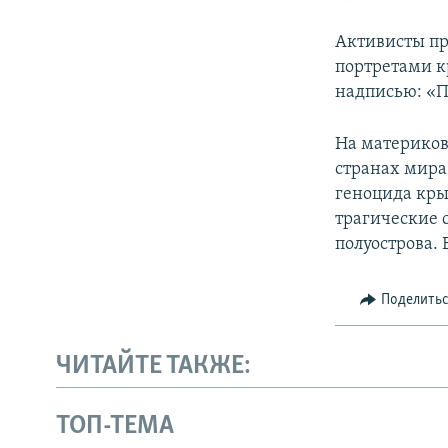
Активисты п
портретами к
надписью: «П
На материков
странах мира
геноцида кры
трагические 
полуострова. 
Поделить
ЧИТАЙТЕ ТАКЖЕ:
ТОП-ТЕМА