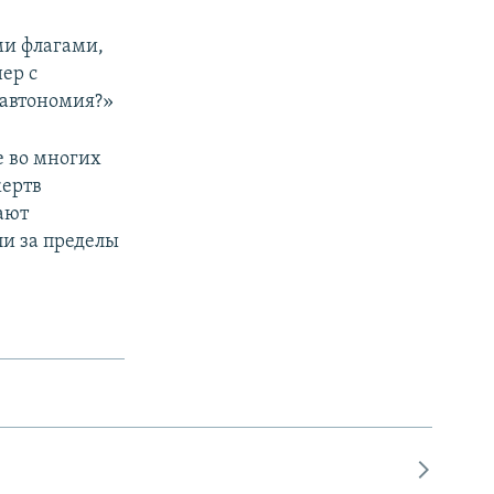
и флагами,
ер с
 автономия?»
е во многих
жертв
ают
ли за пределы