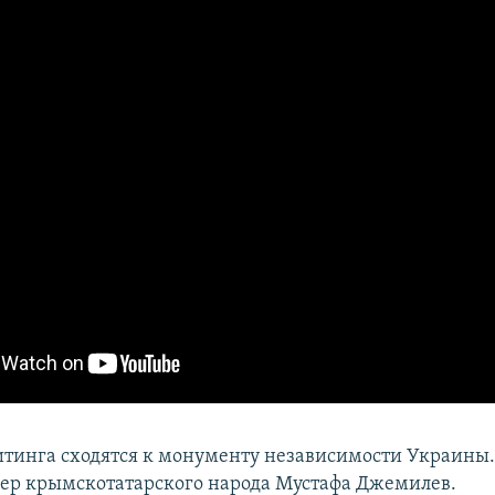
тинга сходятся к монументу независимости Украины
ер крымскотатарского народа Мустафа Джемилев.