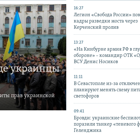
16:27
Легион «Свобода России» по
кадры разведки моста через
Керченский пролив
13:27
«На Кинбурне армия РФ в гл
обороне» – командир ОТК «О
ВСУ Денис Носиков
где украинцы
11:11
В Севастополе из-за отключе
планируют менять схему пит
щиты прав украинской
светофоров
09:41
Бровди: украинские беспил
поразили танкер «теневого ф
Геленджика