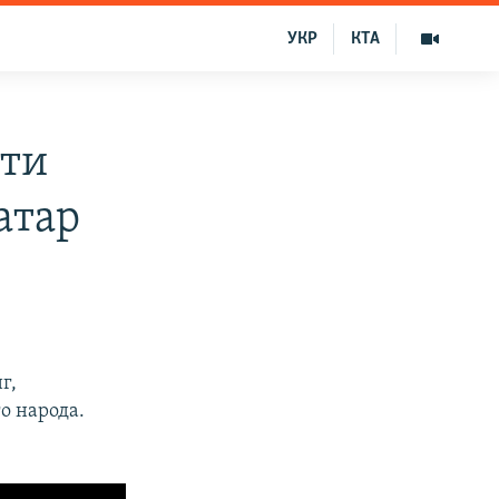
УКР
КТА
яти
атар
г,
о народа.