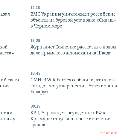
14:18
казал
ВМС Украины уничтожили российские
объекты на буровой установке «Сиваш»
в Черном море
12:08
ухой
Журналист Есипенко рассказал о новом
десса»
деле крымского автомеханика Шведа
10:45
ний света
СМИ: В Wildberries сообщили, что часть
ания
складов могут перенести в Узбекистан и
Беларусь
09:29
отники
КРЦ: Украинцев, осужденных РФ в
лота» у
Крыму, не отпускают после истечения
сроков