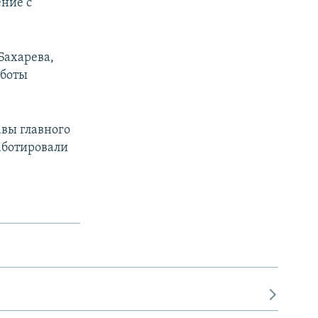
ение с
Бахарева,
аботы
авы главного
аботировали