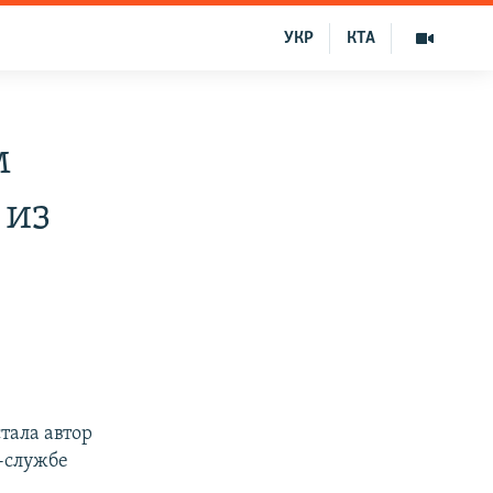
УКР
КТА
м
 из
тала автор
с-службе