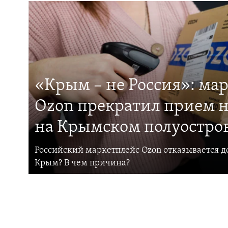
«Крым – не Россия»: ма
Ozon прекратил прием н
на Крымском полуостро
Российский маркетплейс Ozon отказывается до
Крым? В чем причина?