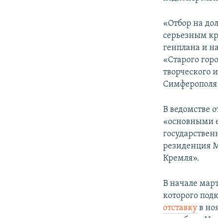
ПОБЕДИТЕЛЕЙ НЕ СУДЯТ?
КРЫМ.НЕПОКОРЕННЫЙ
«Отбор на до
серьезным кр
ELIFBE
генплана и 
УКРАИНСКАЯ ПРОБЛЕМА КРЫМА
«Старого гор
творческого 
Симферополя 
В ведомстве 
«основными е
государствен
резиденция М
Кремля».
В начале мар
которого под
отставку
в но