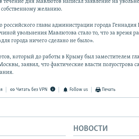
 в течение дня Мавлютов написал заявление на увольн
 собственному желанию.
 российского главы администрации города Геннадия 
чиной увольнения Мавлютова стало то, что за время р
для города ничего сделано не было».
ютов, который до работы в Крыму был заместителем гл
Москвы, заявил, что фактические власти полуострова с
нания.
ся
Читать без VPN
Follow us
Печать
НОВОСТИ