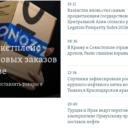
10:11
Казахстан вновь стал самым
процветающим государством
Центральной Азии согласно 
Legatum Prosperity Index 202
08:36
ркетплейс
В Крыму и Севастополе отраж
дронов, были слышны взрыв
овых заказов
ве
22:36
Спутники зафиксировали ро
ставлять товары в
крупного нефтяного пятна во
Тамань в Краснодарском кра
20:40
Турция и Ирак ведут перегов
альтернативе Ормузскому пр
поставок нефти