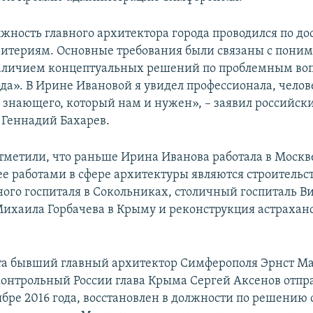
лжность главного архитектора города проводился по до
итериям. Основные требования были связаны с пони
наличием концептуальных решений по проблемным во
ода». В Ирине Ивановой я увидел профессионала, челов
и знающего, который нам и нужен», – заявил российски
Геннадий Бахарев.
отметили, что раньше Ирина Иванова работала в Москве
е работами в сфере архитектуры являются строительс
ного госпиталя в Сокольниках, столичный госпиталь В
ихаила Горбачева в Крыму и реконструкция астрахан
та бывший главный архитектор Симферополя Эрнст М
контрольный России глава Крыма Сергей Аксенов отпр
ябре 2016 года, восстановлен в должности по решению