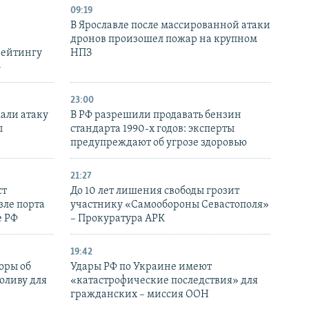
09:19
В Ярославле после массированной атаки
дронов произошел пожар на крупном
рейтингу
НПЗ
6
23:00
али атаку
В РФ разрешили продавать бензин
ы
стандарта 1990-х годов: эксперты
предупреждают об угрозе здоровью
21:27
ст
До 10 лет лишения свободы грозит
зле порта
участнику «Самообороны Севастополя»
е РФ
– Прокуратура АРК
19:42
оры об
Удары РФ по Украине имеют
оливу для
«катастрофические последствия» для
гражданских – миссия ООН