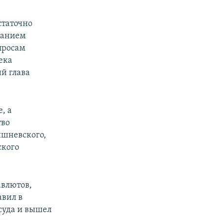
статочно
манием
просам
ека
й глава
, а
тво
ишневского,
ского
авлютов,
авил в
 суда и вышел