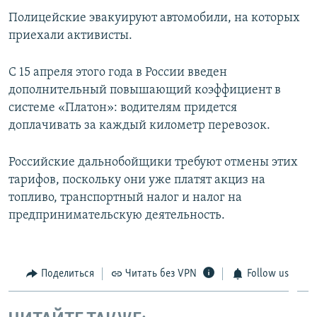
ПРИСОЕДИНЯЙТЕСЬ!
ПОБЕДИТЕЛЕЙ НЕ СУДЯТ?
Полицейские эвакуируют автомобили, на которых
приехали активисты.
КРЫМ.НЕПОКОРЕННЫЙ
ELIFBE
С 15 апреля этого года в России введен
дополнительный повышающий коэффициент в
УКРАИНСКАЯ ПРОБЛЕМА КРЫМА
системе «Платон»: водителям придется
Все сайты RFE/RL
доплачивать за каждый километр перевозок.
Российские дальнобойщики требуют отмены этих
тарифов, поскольку они уже платят акциз на
топливо, транспортный налог и налог на
предпринимательскую деятельность.
Поделиться
Читать без VPN
Follow us