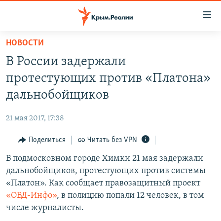
Доступность
ссылки
Вернуться
НОВОСТИ
к
НОВОСТИ
В России задержали
основному
СПЕЦПРОЕКТЫ
содержанию
протестующих против «Платона»
ВОДА
Вернутся
ГРУЗ 200
дальнобойщиков
к
ИСТОРИЯ
КАРТА ВОЕННЫХ ОБЪЕКТОВ КРЫМА
главной
21 мая 2017, 17:38
ЕЩЕ
11 ЛЕТ ОККУПАЦИИ КРЫМА. 11 ИСТОРИЙ СОПРОТИВЛЕНИЯ
навигации
Вернутся
Поделиться
Читать без VPN
РАДІО СВОБОДА
ИНТЕРАКТИВ
к
В подмосковном городе Химки 21 мая задержали
КАК ОБОЙТИ БЛОКИРОВКУ
ИНФОГРАФИКА
поиску
дальнобойщиков, протестующих против системы
ТЕЛЕПРОЕКТ КРЫМ.РЕАЛИИ
«Платон». Как сообщает правозащитный проект
Українською
«ОВД-Инфо»
, в полицию попали 12 человек, в том
СОВЕТЫ ПРАВОЗАЩИТНИКОВ
Qırımtatar
числе журналисты.
ПРОПАВШИЕ БЕЗ ВЕСТИ