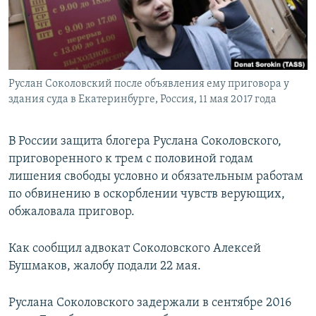
ПРИСОЕДИНЯЙТЕСЬ!
ПОБЕДИТЕЛЕЙ НЕ СУДЯТ?
КРЫМ.НЕПОКОРЕННЫЙ
ELIFBE
Руслан Соколовский после объявления ему приговора у
УКРАИНСКАЯ ПРОБЛЕМА КРЫМА
здания суда в Екатеринбурге, Россия, 11 мая 2017 года
Все сайты RFE/RL
В России защита блогера Руслана Соколовского,
приговоренного к трем с половиной годам
лишения свободы условно и обязательным работам
по обвинению в оскорблении чувств верующих,
обжаловала приговор.
Как сообщил адвокат Соколовского Алексей
Бушмаков, жалобу подали 22 мая.
Руслана Соколовского задержали в сентябре 2016