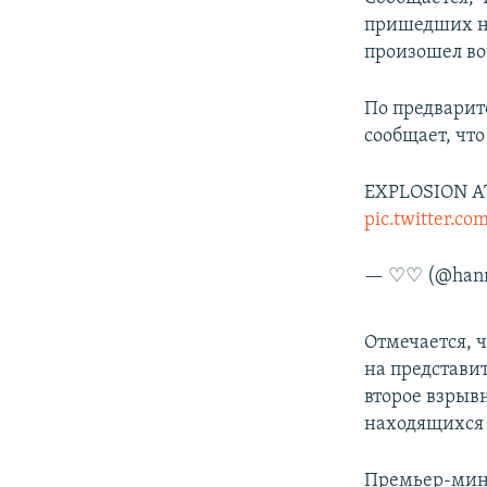
ПОБЕДИТЕЛЕЙ НЕ СУДЯТ?
пришедших на
КРЫМ.НЕПОКОРЕННЫЙ
произошел во
ELIFBE
По предварит
УКРАИНСКАЯ ПРОБЛЕМА КРЫМА
сообщает, чт
EXPLOSION A
pic.twitter.c
— ♡♡ (@han
Отмечается, 
на представи
второе взрыв
находящихся 
Премьер-мини