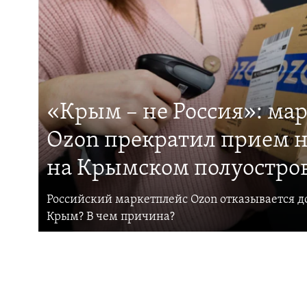
«Крым – не Россия»: ма
Ozon прекратил прием н
на Крымском полуостро
Российский маркетплейс Ozon отказывается до
Крым? В чем причина?