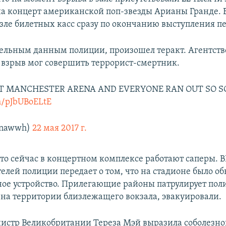
 концерт американской поп-звезды Арианы Гранде. 
зле билетных касс сразу по окончанию выступления п
ельным данным полиции, произошел теракт. Агентство
о взрыв мог совершить террорист-смертник.
T MANCHESTER ARENA AND EVERYONE RAN OUT SO 
om/pJbUBoELtE
nawwh)
22 мая 2017 г.
что сейчас в концертном комплексе работают саперы. B
телей полиции передает о том, что на стадионе было о
ное устройство. Прилегающие районы патрулирует пол
на территории близлежащего вокзала, эвакуировали.
стр Великобритании Тереза Мэй выразила соболезн