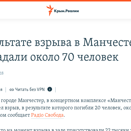
ультате взрыва в Манчест
адали около 70 человек
28
ся
Читать без VPN
 городе Манчестер, в концертном комплексе «Манчест
 взрыв, в результате которого погибли 20 человек, ок
том сообщает
Радіо Свобода
.
то на момент взрыва в зале присутствовали 22 тысячи 