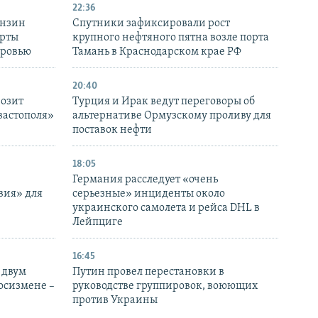
22:36
ензин
Спутники зафиксировали рост
ерты
крупного нефтяного пятна возле порта
оровью
Тамань в Краснодарском крае РФ
20:40
розит
Турция и Ирак ведут переговоры об
вастополя»
альтернативе Ормузскому проливу для
поставок нефти
18:05
Германия расследует «очень
вия» для
серьезные» инциденты около
украинского самолета и рейса DHL в
Лейпциге
16:45
 двум
Путин провел перестановки в
госизмене –
руководстве группировок, воюющих
против Украины