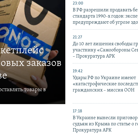
23:00
В РФ разрешили продавать б
стандарта 1990-х годов: эксп
предупреждают об угрозе зд
21:27
До 10 лет лишения свободы г
ркетплейс
участнику «Самообороны Се
– Прокуратура АРК
овых заказов
19:42
ве
Удары РФ по Украине имеют
«катастрофические последст
ставлять товары в
гражданских – миссия ООН
17:18
В Украине вынесли приговор
судьям из Крыма по статье о 
Прокуратура АРК