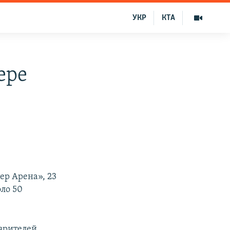
УКР
КТА
ере
ер Арена», 23
оло 50
зрителей,