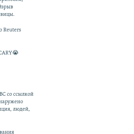
Взрыв
евицы.
 Reuters
SCARY😭
BC со ссылкой
бнаружено
иция, людей,
ования