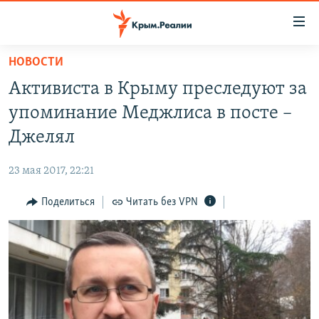
Доступность
ссылки
Вернуться
НОВОСТИ
к
НОВОСТИ
Активиста в Крыму преследуют за
основному
СПЕЦПРОЕКТЫ
содержанию
упоминание Меджлиса в посте –
ВОДА
Вернутся
ГРУЗ 200
Джелял
к
ИСТОРИЯ
КАРТА ВОЕННЫХ ОБЪЕКТОВ КРЫМА
главной
23 мая 2017, 22:21
ЕЩЕ
11 ЛЕТ ОККУПАЦИИ КРЫМА. 11 ИСТОРИЙ СОПРОТИВЛЕНИЯ
навигации
Вернутся
Поделиться
Читать без VPN
РАДІО СВОБОДА
ИНТЕРАКТИВ
к
КАК ОБОЙТИ БЛОКИРОВКУ
ИНФОГРАФИКА
поиску
ТЕЛЕПРОЕКТ КРЫМ.РЕАЛИИ
Українською
СОВЕТЫ ПРАВОЗАЩИТНИКОВ
Qırımtatar
ПРОПАВШИЕ БЕЗ ВЕСТИ