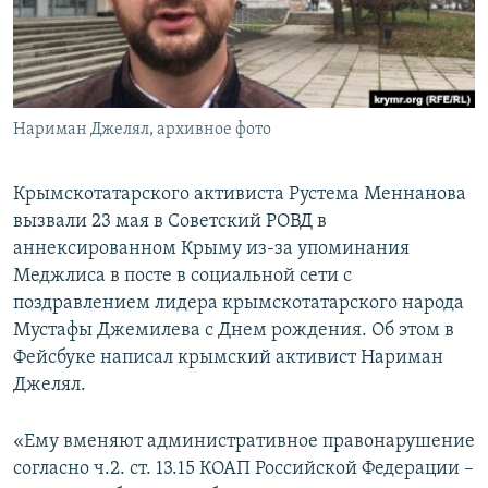
ПРИСОЕДИНЯЙТЕСЬ!
ПОБЕДИТЕЛЕЙ НЕ СУДЯТ?
КРЫМ.НЕПОКОРЕННЫЙ
ELIFBE
Нариман Джелял, архивное фото
УКРАИНСКАЯ ПРОБЛЕМА КРЫМА
Все сайты RFE/RL
Крымскотатарского активиста Рустема Меннанова
вызвали 23 мая в Советский РОВД в
аннексированном Крыму из-за упоминания
Меджлиса в посте в социальной сети с
поздравлением лидера крымскотатарского народа
Мустафы Джемилева с Днем рождения. Об этом в
Фейсбуке написал крымский активист Нариман
Джелял.
«Ему вменяют административное правонарушение
согласно ч.2. ст. 13.15 КОАП Российской Федерации –