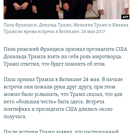
ПРИСОЕДИНЯЙТЕСЬ!
ПОБЕДИТЕЛЕЙ НЕ СУДЯТ?
КРЫМ.НЕПОКОРЕННЫЙ
Папа Франциск, Дональд Трамп, Мелания Трамп и Иванка
ELIFBE
Трамп во время встречи в Ватикане, 24 мая 2017
УКРАИНСКАЯ ПРОБЛЕМА КРЫМА
Все сайты RFE/RL
Папа римский Франциск призвал президента США
Дональда Трампа взять на себя роль миротворца.
Трамп ответил, что будет помнить об этом.
Папа принял Трампа в Ватикане 24 мая. В начале
встречи они пожали руки друг другу, при этом
можно было услышать, что Трамп сказал, что для
него «большая честь» быть здесь. Встреча
понтифика и президента США длилась около
получаса.
После встречи Трамп заявил, что растроганный