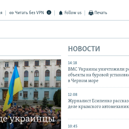
ся
Читать без VPN
Follow us
Печать
НОВОСТИ
14:18
ВМС Украины уничтожили р
объекты на буровой установ
в Черном море
12:08
Журналист Есипенко рассказ
деле крымского автомехани
где украинцы
10:45