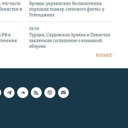
 что часть
Бровди: украинские беспилотники
збекистан и
поразили танкер «теневого флота» у
Геленджика
09:00
 РФ в
Турция, Саудовская Аравия и Пакистан
стечения
заключили соглашение о взаимной
обороне
БОЛЬШЕ