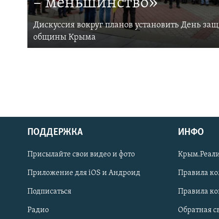
– меньшинство»
Дискуссия вокруг планов установить День за
общины Крыма
ПОДДЕРЖКА
ИНФО
Українською
Присылайте свои видео и фото
Крым.Реали
Qırımtatar
Приложение для iOS и Андроид
Правила к
Подписаться
Правила к
ПРИСОЕДИНЯЙТЕСЬ!
Радио
Обратная с