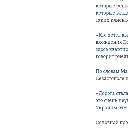
ПОБЕДИТЕЛЕЙ НЕ СУДЯТ?
которые реши
КРЫМ.НЕПОКОРЕННЫЙ
которые влад
таких клиент
ELIFBE
УКРАИНСКАЯ ПРОБЛЕМА КРЫМА
«Кто хотел вы
вхождения Кр
здесь квартир
говорит риелт
По словам Ма
Севастополе и
«Дорога стал
это очень неу
Украины очен
Основной про