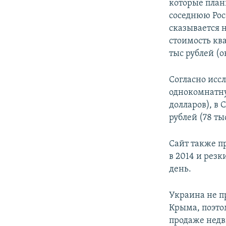
которые план
соседнюю Рос
сказывается н
стоимость кв
тыс рублей (о
Согласно исс
однокомнатну
долларов), в 
рублей (78 ты
Сайт также п
в 2014 и резк
день.
Украина не п
Крыма, поэто
продаже недв