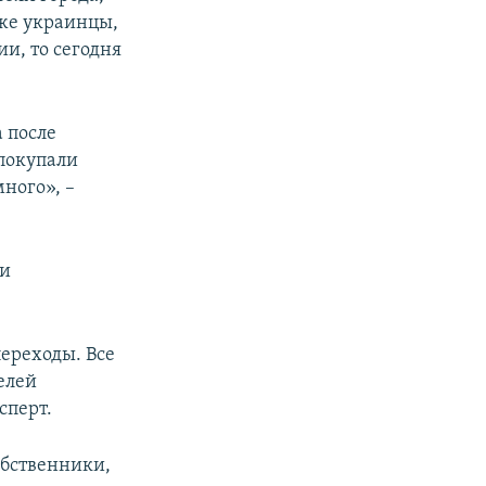
кже украинцы,
и, то сегодня
а после
 покупали
много», –
 и
ереходы. Все
елей
сперт.
обственники,