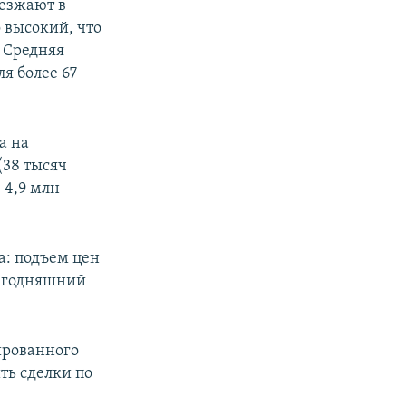
езжают в
 высокий, что
. Средняя
я более 67
а на
(38 тысяч
– 4,9 млн
а: подъем цен
 сегодняшний
ированного
ть сделки по