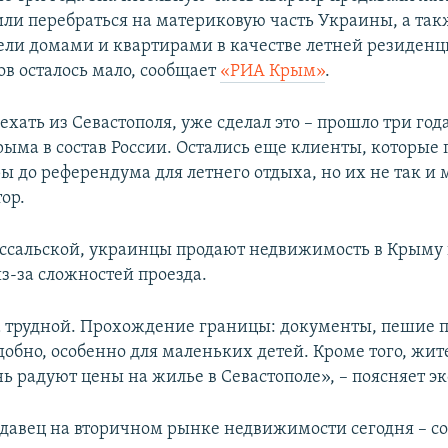
ли перебраться на материковую часть Украины, а та
ели домами и квартирами в качестве летней резиденци
ов осталось мало, сообщает
«РИА Крым»
.
ехать из Севастополя, уже сделал это – прошло три год
ыма в состав России. Остались еще клиенты, которые
ы до референдума для летнего отдыха, но их не так и 
ор.
ссальской, украинцы продают недвижимость в Крыму
з-за сложностей проезда.
а трудной. Прохождение границы: документы, пешие п
добно, особенно для маленьких детей. Кроме того, жит
ь радуют цены на жилье в Севастополе», – поясняет эк
давец на вторичном рынке недвижимости сегодня – с