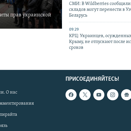
СМИ: В Wildberries сообщили,
складов могут перенести в У
щиты прав украинской
Беларусь
09:29
КРЦ: Украинцев, осужденных
Крыму, не отпускают после и
сроков
ПРИСОЕДИНЯЙТЕСЬ!
и. О нас
омментирования
опирайта
вязь