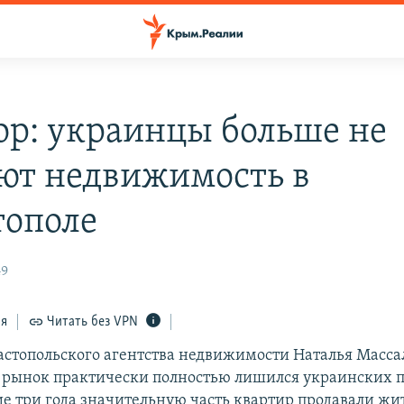
ор: украинцы больше не
ют недвижимость в
тополе
49
ся
Читать без VPN
астопольского агентства недвижимости Наталья Масса
о рынок практически полностью лишился украинских п
ие три года значительную часть квартир продавали жит