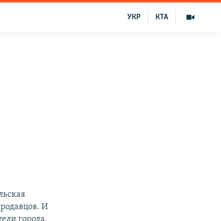
УКР
КТА
льская
родавцов. И
ели города,