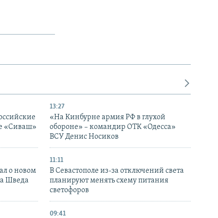
13:27
оссийские
«На Кинбурне армия РФ в глухой
ке «Сиваш»
обороне» – командир ОТК «Одесса»
ВСУ Денис Носиков
11:11
ал о новом
В Севастополе из-за отключений света
ка Шведа
планируют менять схему питания
светофоров
09:41