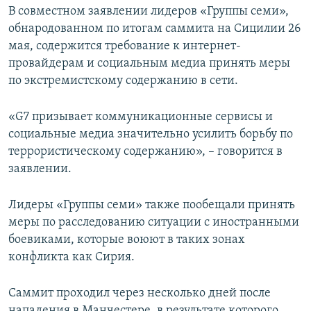
В совместном заявлении лидеров «Группы семи»,
ПРИСОЕДИНЯЙТЕСЬ!
ПОБЕДИТЕЛЕЙ НЕ СУДЯТ?
обнародованном по итогам саммита на Сицилии 26
КРЫМ.НЕПОКОРЕННЫЙ
мая, содержится требование к интернет-
провайдерам и социальным медиа принять меры
ELIFBE
по экстремистскому содержанию в сети.
УКРАИНСКАЯ ПРОБЛЕМА КРЫМА
Все сайты RFE/RL
«G7 призывает коммуникационные сервисы и
социальные медиа значительно усилить борьбу по
террористическому содержанию», – говорится в
заявлении.
Лидеры «Группы семи» также пообещали принять
меры по расследованию ситуации с иностранными
боевиками, которые воюют в таких зонах
конфликта как Сирия.
Саммит проходил через несколько дней после
нападения в Манчестере, в результате которого