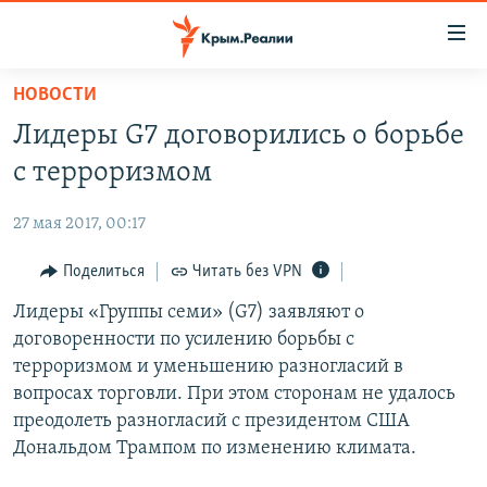
Доступность
ссылки
Вернуться
НОВОСТИ
к
НОВОСТИ
Лидеры G7 договорились о борьбе
основному
СПЕЦПРОЕКТЫ
содержанию
с терроризмом
ВОДА
Вернутся
ГРУЗ 200
к
27 мая 2017, 00:17
ИСТОРИЯ
КАРТА ВОЕННЫХ ОБЪЕКТОВ КРЫМА
главной
ЕЩЕ
Поделиться
Читать без VPN
11 ЛЕТ ОККУПАЦИИ КРЫМА. 11 ИСТОРИЙ СОПРОТИВЛЕНИЯ
навигации
Вернутся
РАДІО СВОБОДА
Лидеры «Группы семи» (G7) заявляют о
ИНТЕРАКТИВ
к
договоренности по усилению борьбы с
КАК ОБОЙТИ БЛОКИРОВКУ
ИНФОГРАФИКА
поиску
терроризмом и уменьшению разногласий в
ТЕЛЕПРОЕКТ КРЫМ.РЕАЛИИ
вопросах торговли. При этом сторонам не удалось
Українською
преодолеть разногласий с президентом США
СОВЕТЫ ПРАВОЗАЩИТНИКОВ
Qırımtatar
Дональдом Трампом по изменению климата.
ПРОПАВШИЕ БЕЗ ВЕСТИ