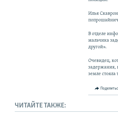
Илья Скаврон
попрошайнич
В отделе инф
мальчика зад
другой».
Очевидец, ко
задержания, 
земле стояла 
Поделить
ЧИТАЙТЕ ТАКЖЕ: