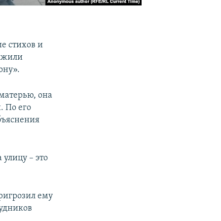
е стихов и
олжили
ону».
 матерью, она
. По его
бъяснения
 улицу – это
пригрозил ему
удников