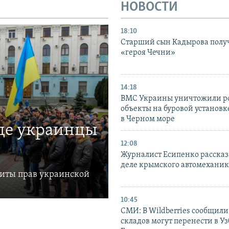
НОВОСТИ
18:10
Старший сын Кадырова полу
«героя Чечни»
14:18
ВМС Украины уничтожили р
объекты на буровой установ
в Черном море
где украинцы
12:08
Журналист Есипенко рассказ
деле крымского автомехани
щиты прав украинской
10:45
СМИ: В Wildberries сообщили,
складов могут перенести в У