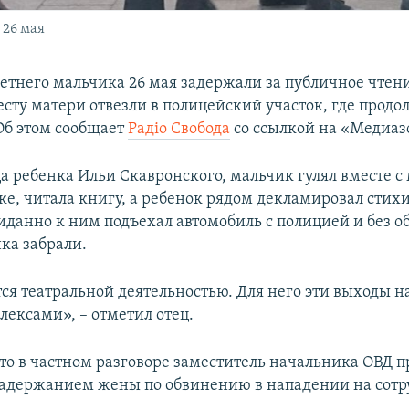
 26 мая
летнего мальчика 26 мая задержали за публичное чтени
есту матери отвезли в полицейский участок, где прод
Об этом сообщает
Радіо Свобода
со ссылкой на «Медиаз
а ребенка Ильи Скавронского, мальчик гулял вместе с
ке, читала книгу, а ребенок рядом декламировал стихи
иданно к ним подъехал автомобиль с полицией и без о
ка забрали.
я театральной деятельностью. Для него эти выходы на
лексами», – отметил отец.
что в частном разговоре заместитель начальника ОВД 
адержанием жены по обвинению в нападении на сотр