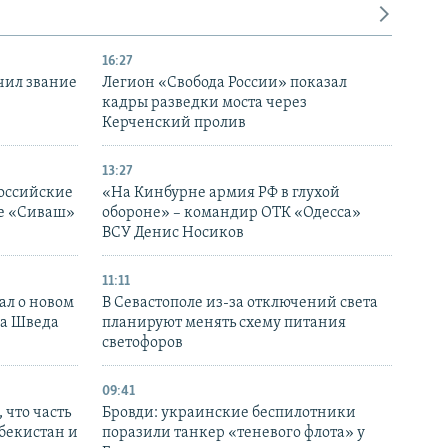
16:27
чил звание
Легион «Свобода России» показал
кадры разведки моста через
Керченский пролив
13:27
оссийские
«На Кинбурне армия РФ в глухой
ке «Сиваш»
обороне» – командир ОТК «Одесса»
ВСУ Денис Носиков
11:11
ал о новом
В Севастополе из-за отключений света
ка Шведа
планируют менять схему питания
светофоров
09:41
 что часть
Бровди: украинские беспилотники
збекистан и
поразили танкер «теневого флота» у