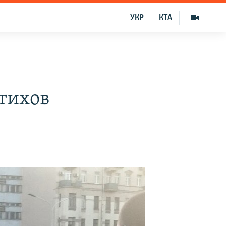
УКР
КТА
стихов