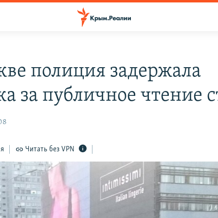
кве полиция задержала
ка за публичное чтение 
08
ся
Читать без VPN