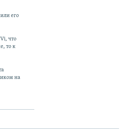
или его
i, что
, то к
та
чиком на