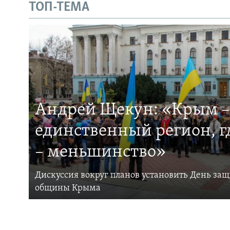
ТОП-ТЕМА
Андрей Щекун: «Крым –
единственный регион, 
– меньшинство»
Дискуссия вокруг планов установить День за
общины Крыма