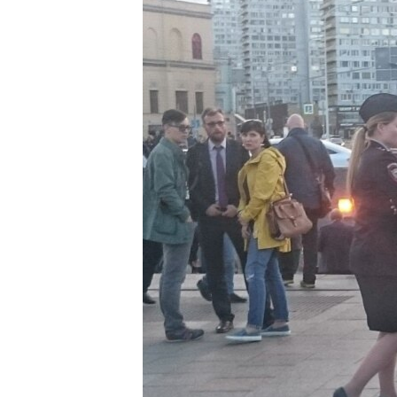
ПОБЕДИТЕЛЕЙ НЕ СУДЯТ?
КРЫМ.НЕПОКОРЕННЫЙ
ELIFBE
УКРАИНСКАЯ ПРОБЛЕМА КРЫМА