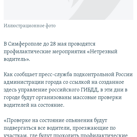
ПРИСОЕДИНЯЙТЕСЬ!
ПОБЕДИТЕЛЕЙ НЕ СУДЯТ?
КРЫМ.НЕПОКОРЕННЫЙ
Иллюстрационное фото
ELIFBE
УКРАИНСКАЯ ПРОБЛЕМА КРЫМА
В Симферополе до 28 мая проводятся
Все сайты RFE/RL
профилактические мероприятия «Нетрезвый
водитель».
Как сообщает пресс-служба подконтрольной России
администрации города со ссылкой на созданное
здесь управление российского ГИБДД, в эти дни в
городе будут организованы массовые проверки
водителей на состояние.
«Проверке на состояние опьянения будут
подвергаться все водители, проезжающие по
участкам, где будут проходить профилактические