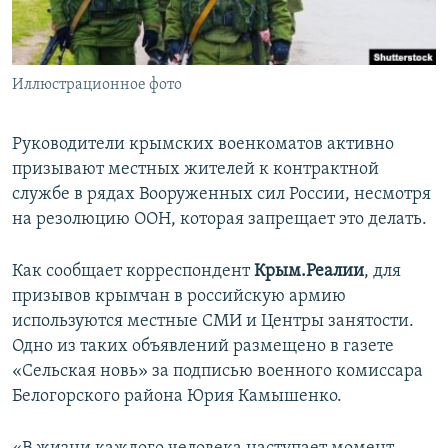
ПРИСОЕДИНЯЙТЕСЬ!
ПОБЕДИТЕЛЕЙ НЕ СУДЯТ?
КРЫМ.НЕПОКОРЕННЫЙ
Иллюстрационное фото
ELIFBE
УКРАИНСКАЯ ПРОБЛЕМА КРЫМА
Руководители крымских военкоматов активно
Все сайты RFE/RL
призывают местных жителей к контрактной
службе в рядах Вооруженных сил России, несмотря
на резолюцию ООН, которая запрещает это делать.
Как сообщает корреспондент
Крым.Реалии
, для
призывов крымчан в российскую армию
используются местные СМИ и Центры занятости.
Одно из таких объявлений размещено в газете
«Сельская новь» за подписью военного комиссара
Белогорского района Юрия Камышенко.