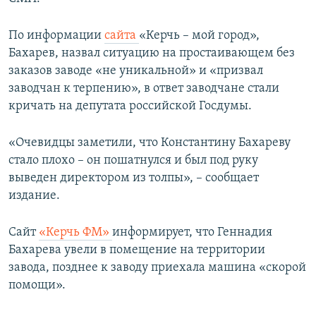
ПРИСОЕДИНЯЙТЕСЬ!
ПОБЕДИТЕЛЕЙ НЕ СУДЯТ?
По информации
сайта
«Керчь – мой город»,
КРЫМ.НЕПОКОРЕННЫЙ
Бахарев, назвал ситуацию на простаивающем без
ELIFBE
заказов заводе «не уникальной» и «призвал
заводчан к терпению», в ответ заводчане стали
УКРАИНСКАЯ ПРОБЛЕМА КРЫМА
кричать на депутата российской Госдумы.
Все сайты RFE/RL
«Очевидцы заметили, что Константину Бахареву
стало плохо – он пошатнулся и был под руку
выведен директором из толпы», – сообщает
издание.
Сайт
«Керчь ФМ»
информирует, что Геннадия
Бахарева увели в помещение на территории
завода, позднее к заводу приехала машина «скорой
помощи».