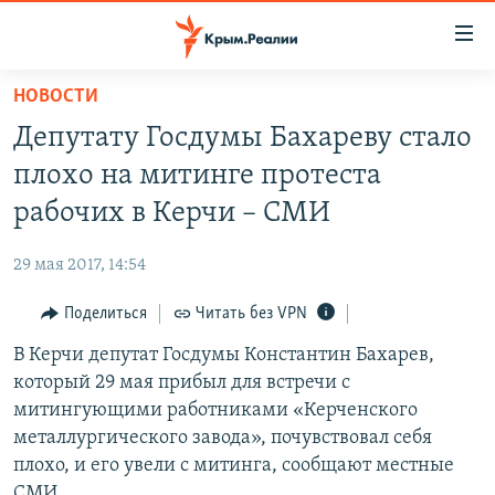
Доступность
ссылки
Вернуться
НОВОСТИ
к
НОВОСТИ
Депутату Госдумы Бахареву стало
основному
СПЕЦПРОЕКТЫ
содержанию
плохо на митинге протеста
ВОДА
Вернутся
ГРУЗ 200
рабочих в Керчи – СМИ
к
ИСТОРИЯ
КАРТА ВОЕННЫХ ОБЪЕКТОВ КРЫМА
главной
29 мая 2017, 14:54
ЕЩЕ
11 ЛЕТ ОККУПАЦИИ КРЫМА. 11 ИСТОРИЙ СОПРОТИВЛЕНИЯ
навигации
Вернутся
Поделиться
Читать без VPN
РАДІО СВОБОДА
ИНТЕРАКТИВ
к
В Керчи депутат Госдумы Константин Бахарев,
КАК ОБОЙТИ БЛОКИРОВКУ
ИНФОГРАФИКА
поиску
который 29 мая прибыл для встречи с
ТЕЛЕПРОЕКТ КРЫМ.РЕАЛИИ
митингующими работниками «Керченского
Українською
металлургического завода», почувствовал себя
СОВЕТЫ ПРАВОЗАЩИТНИКОВ
Qırımtatar
плохо, и его увели с митинга, сообщают местные
ПРОПАВШИЕ БЕЗ ВЕСТИ
СМИ.