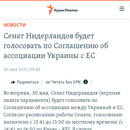
Доступность
ссылки
Вернуться
НОВОСТИ
к
НОВОСТИ
Сенат Нидерландов будет
основному
СПЕЦПРОЕКТЫ
содержанию
голосовать по Соглашению об
ВОДА
Вернутся
ГРУЗ 200
ассоциации Украины с ЕС
к
ИСТОРИЯ
КАРТА ВОЕННЫХ ОБЪЕКТОВ КРЫМА
главной
30 мая 2017, 09:42
ЕЩЕ
11 ЛЕТ ОККУПАЦИИ КРЫМА. 11 ИСТОРИЙ СОПРОТИВЛЕНИЯ
навигации
Вернутся
Поделиться
Читать без VPN
РАДІО СВОБОДА
ИНТЕРАКТИВ
к
Во вторник, 30 мая, Сенат Нидерландов (верхняя
КАК ОБОЙТИ БЛОКИРОВКУ
ИНФОГРАФИКА
поиску
палата парламента) будет голосовать по
ТЕЛЕПРОЕКТ КРЫМ.РЕАЛИИ
Соглашению об ассоциации между Украиной и ЕС.
Українською
Согласно расписанию работы Сената, голосование
СОВЕТЫ ПРАВОЗАЩИТНИКОВ
Qırımtatar
назначено с 13:41 до 13:50 по местному времени
(с
ПРОПАВШИЕ БЕЗ ВЕСТИ
14:41 до 14:50 по Киеву – КР)
. В случае