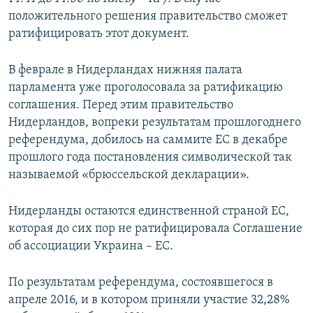
ПРИСОЕДИНЯЙТЕСЬ!
ПОБЕДИТЕЛЕЙ НЕ СУДЯТ?
положительного решения правительство сможет
ратифицировать этот документ.
КРЫМ.НЕПОКОРЕННЫЙ
ELIFBE
В феврале в Нидерландах нижняя палата
парламента уже проголосовала за ратификацию
УКРАИНСКАЯ ПРОБЛЕМА КРЫМА
соглашения. Перед этим правительство
Все сайты RFE/RL
Нидерландов, вопреки результатам прошлогоднего
референдума, добилось на саммите ЕС в декабре
прошлого года постановления символической так
называемой «брюссельской декларации».
Нидерланды остаются единственной страной ЕС,
которая до сих пор не ратифицировала Соглашение
об ассоциации Украина – ЕС.
По результатам референдума, состоявшегося в
апреле 2016, и в котором приняли участие 32,28%